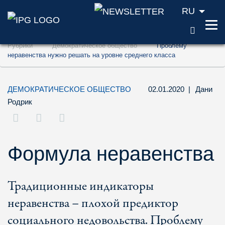
RU
ПОИС
Перейти к содержанию (ключ доступа '1'
Рубрики
Демократическое общество
Проблему
Перейти к поиску (ключ доступа '2')
неравенства нужно решать на уровне среднего класса
Перейти к навигации (ключ доступа '3')
ДЕМОКРАТИЧЕСКОЕ ОБЩЕСТВО
02.01.2020
|
Дани
Родрик
Формула неравенства
Традиционные индикаторы
неравенства – плохой предиктор
социального недовольства. Проблему