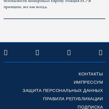
безопасности шокировало Европу. Реакция ЕС? В
принципе, все как всегда.
TWITTER
FACEBOOK
YOUTUBE
R
КОНТАКТЫ
ИМПРЕССУМ
ЗАЩИТА ПЕРСОНАЛЬНЫХ ДАННЫХ
ПРАВИЛА РЕПУБЛИКАЦИИ
ПОДПИСКА