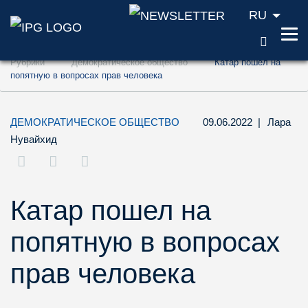
RU
ПОИС
Перейти к содержанию (ключ доступа '1'
Рубрики
Демократическое общество
Катар пошел на
Перейти к поиску (ключ доступа '2')
попятную в вопросах прав человека
Перейти к навигации (ключ доступа '3')
ДЕМОКРАТИЧЕСКОЕ ОБЩЕСТВО
09.06.2022
|
Лара
Нувайхид
Катар пошел на
попятную в вопросах
прав человека