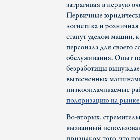
затрагивая в первую оч
Первичные юридические
логистика и розничная 
станут уделом машин, 
персонала для своего 
обслуживания. Опыт по
безработицы вынуждает
вытесненных машинами,
низкооплачиваемые раб
поляризацию на рынке 
Во-вторых, стремитель
вызванный использова
признаком того, что н