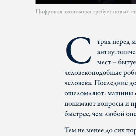
Цифровая экономика требует новых стр
С
трах перед 
антиутопиче
мест – быту
человекоподобные роб
человека. Последние д
ошеломляют: машины о
понимают вопросы и пр
быстрее, чем любой опе
Тем не менее до сих пор