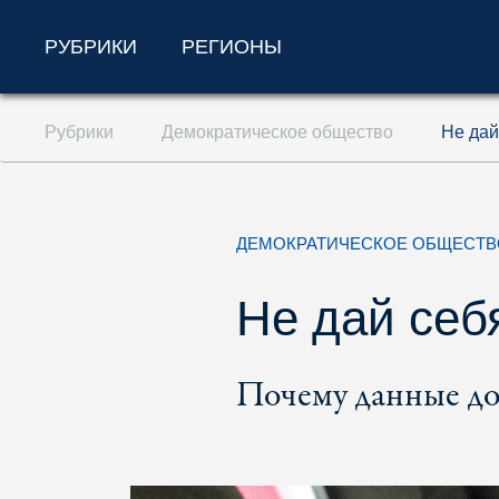
РУБРИКИ
РЕГИОНЫ
Перейти к содержанию (ключ доступа '1'
Рубрики
Демократическое общество
Не дай
Перейти к поиску (ключ доступа '2')
Перейти к навигации (ключ доступа '3')
ДЕМОКРАТИЧЕСКОЕ ОБЩЕСТВ
Не дай себ
Почему данные до