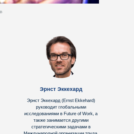
в
Эрнст Эккехард
Эрнст Эккехард (Ernst Ekkehard)
руководит глобальными
исследованиями в Future of Work, а
также занимается другими
стратегическими задачами в
Международной организации труда.