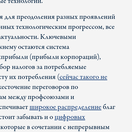
е технологии.
 для преодоления разных проявлений
енных технологическим прогрессом, все
 актуальности. Ключевыми
нему остаются система
хприбыли (прибыли корпораций),
сбор налогов за потребляемые
ту их потребления (
сейчас такого не
ужесточение переговоров по
ам между профсоюзами и
спечивает
широкое распределение
благ
стоит забывать и о
цифровых
, которые в сочетании с непрерывным