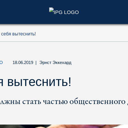
)
 себя вытеснить!
О
18.06.2019
|
Эрнст Эккехард
я вытеснить!
лжны стать частью общественного