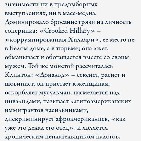
значимости ни в предвыборных
выступлениях, ни в масс-медиа.
Доминировало бросание грязи на личность
соперника: «Crooked Hillary» –
«коррумпированная Хиллари», ее место не
в Белом доме, а в тюрьме; она лжет,
обманывает и обогащается вместе со своим
мужем. Той же монетой рассчиталась
Клинтон: «Дональд» – сексист, расист и
шовинист, он приcтает к женщинам,
оскорбляет мусульман, насмехается над
инвалидами, называет латиноамериканских
иммигрантов насильниками,
дискриминирует афроамериканцев, «как
уже это делал его отец», и является
хроническим неплательщиком налогов.