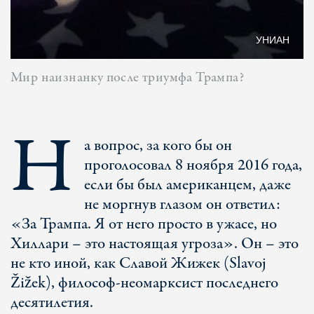
УНИАН
Мир наизнанку после триумфа Трампа?
Н
а вопрос, за кого бы он
проголосовал 8 ноября 2016 года,
если бы был американцем, даже
не моргнув глазом он ответил:
«За Трампа. Я от него просто в ужасе, но
Хиллари – это настоящая угроза». Он – это
не кто иной, как Славой Жижек (Slavoj
Žižek), философ-неомарксист последнего
десятилетия.