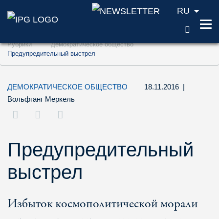
RU
ПОИС
Перейти к содержанию (ключ доступа '1'
Рубрики
Демократическое общество
Перейти к поиску (ключ доступа '2')
Предупредительный выстрел
Перейти к навигации (ключ доступа '3')
ДЕМОКРАТИЧЕСКОЕ ОБЩЕСТВО
18.11.2016
|
Вольфганг Меркель
Предупредительный
выстрел
Избыток космополитической морали