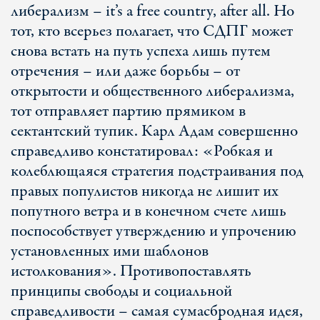
либерализм – it’s a free country, after all. Но
тот, кто всерьез полагает, что СДПГ может
снова встать на путь успеха лишь путем
отречения – или даже борьбы – от
открытости и общественного либерализма,
тот отправляет партию прямиком в
сектантский тупик. Карл Адам совершенно
справедливо констатировал: «Робкая и
колеблющаяся стратегия подстраивания под
правых популистов никогда не лишит их
попутного ветра и в конечном счете лишь
поспособствует утверждению и упрочению
установленных ими шаблонов
истолкования». Противопоставлять
принципы свободы и социальной
справедливости – самая сумасбродная идея,