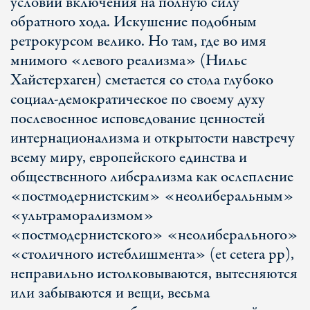
условии включения на полную силу
обратного хода. Искушение подобным
ретрокурсом велико. Но там, где во имя
мнимого «левого реализма» (Нильс
Хайстерхаген) сметается со стола глубоко
социал-демократическое по своему духу
послевоенное исповедование ценностей
интернационализма и открытости навстречу
всему миру, европейского единства и
общественного либерализма как ослепление
«постмодернистским» «неолиберальным»
«ультраморализмом»
«постмодернистского» «неолиберального»
«столичного истеблишмента» (et cetera pp),
неправильно истолковываются, вытесняются
или забываются и вещи, весьма