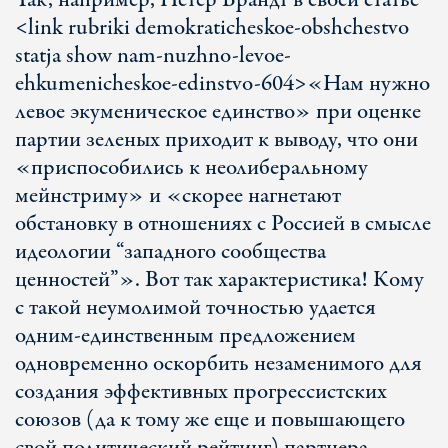
Так, например, Петер Брандт в своей статье
<link rubriki demokraticheskoe-obshchestvo
statja show nam-nuzhno-levoe-
ehkumenicheskoe-edinstvo-604>«Нам нужно
левое экуменическое единство» при оценке
партии зеленых приходит к выводу, что они
«приспособились к неолиберальному
мейнстриму» и «скорее нагнетают
обстановку в отношениях с Россией в смысле
идеологии “западного сообщества
ценностей”». Вот так характеристика! Кому
с такой неумолимой точностью удается
одним-единственным предложением
одновременно оскорбить незаменимого для
создания эффективных прогрессистских
союзов (да к тому же еще и повышающего