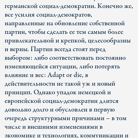
германской социал-демократии. Конечно же,
все усилия социал-демократов,
направленные на обновление собственной
партии, чтобы сделать ее тем самым более
привлекательной и крепкой, целесообразны
и верны. Партии всегда стоят перед
выбором: либо соответствовать постоянно
изменяющейся ситуации, либо потерять
влияние и вес: Adapt or die, в
действительности не такой уж и новый
принцип. Однако упадок немецкой и
европейской социал-демократии длится
довольно долго и обусловлен в первую
очередь структурными причинами – в том
числе и внешними изменениями в
экономике и технологиях, коммуникации и