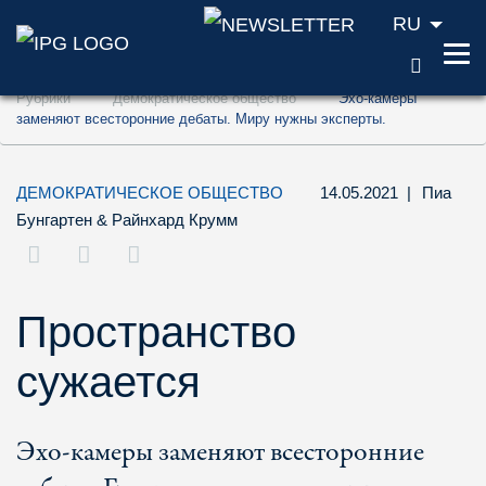
RU
ПОИС
Перейти к содержанию (ключ доступа '1'
Рубрики
Демократическое общество
Эхо-камеры
Перейти к поиску (ключ доступа '2')
заменяют всесторонние дебаты. Миру нужны эксперты.
Перейти к навигации (ключ доступа '3')
ДЕМОКРАТИЧЕСКОЕ ОБЩЕСТВО
14.05.2021
|
Пиа
Бунгартен
&
Райнхард Крумм
Пространство
сужается
Эхо-камеры заменяют всесторонние