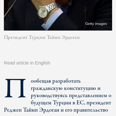
Getty images
Президент Турции Тайип Эрдоган
Read article in English
П
ообещав разработать
гражданскую конституцию и
руководствуясь представлением о
будущем Турции в ЕС, президент
Реджеп Тайип Эрдоган и его правительство