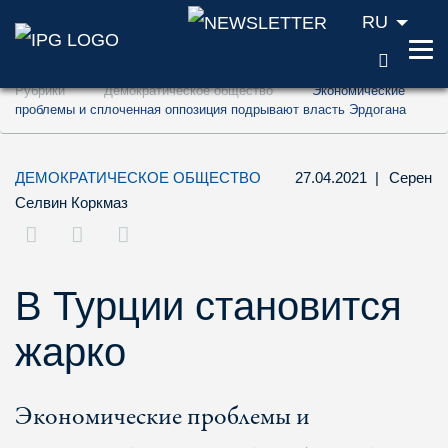
RU
ПОИС
Перейти к содержанию (ключ доступа '1'
Рубрики
Демократическое общество
Экономические
Перейти к поиску (ключ доступа '2')
проблемы и сплоченная оппозиция подрывают власть Эрдогана
Перейти к навигации (ключ доступа '3')
ДЕМОКРАТИЧЕСКОЕ ОБЩЕСТВО
27.04.2021
|
Серен
Селвин Коркмаз
В Турции становится
жарко
Экономические проблемы и