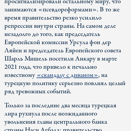
просигнализировали остальному миру, что
занимаются «псевдореформами». В то же
время правительство резко усилило
репрессии внутри страны. На самом деле
незадолго до того, как председатель
Европейской комиссии Урсула фон дер
Ляйен и председатель Европейского совета
Шарль Мишель посетили Анкару в марте
2021 года, что привело к печально
известному
«скандалу с диваном»
, на
турецкую политику серьезно повлиял целый
ряд тревожных событий.
Только за последние два месяца турецкая
лира рухнула после неожиданного
увольнения главы центрального банка
страны Наси Агбала; правительство