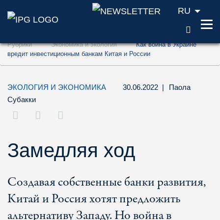
RU
ПОИС
Перейти к содержанию (ключ доступа '1'
Рубрики
Экономика и экология
Как война в Украине
Перейти к поиску (ключ доступа '2')
вредит инвестиционным банкам Китая и России
Перейти к навигации (ключ доступа '3')
ЭКОЛОГИЯ И ЭКОНОМИКА
30.06.2022
|
Паола
Субакки
Замедляя ход
Создавая собственные банки развития,
Китай и Россия хотят предложить
альтернативу Западу. Но война в