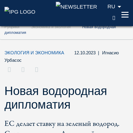
RU
ПОИС
Перейти к содержанию (ключ доступа '1'
Рубрики
Экономика и экология
Новая водородная
Перейти к поиску (ключ доступа '2')
дипломатия
Перейти к навигации (ключ доступа '3')
ЭКОЛОГИЯ И ЭКОНОМИКА
12.10.2023
|
Игнасио
Урбасос
Новая водородная
дипломатия
ЕС делает ставку на зеленый водород.