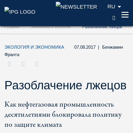
RU
ПОИС
Перейти к содержанию (ключ доступа '1'
Рубрики
Экономика и экология
Разоблачение лжецов
Перейти к поиску (ключ доступа '2')
Перейти к навигации (ключ доступа '3')
ЭКОЛОГИЯ И ЭКОНОМИКА
07.08.2017
|
Бенжамин
Франта
Разоблачение лжецов
Как нефтегазовая промышленность
десятилетиями блокировала политику
по защите климата