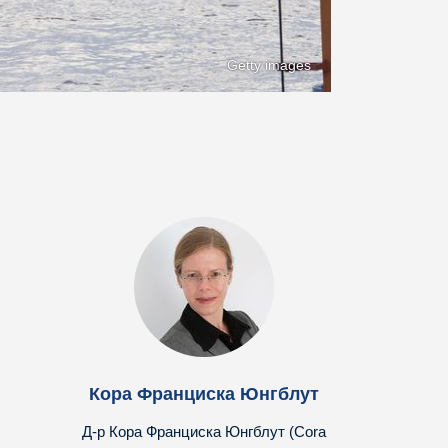
Getty images
Кора Франциска Юнгблут
Д-р Кора Франциска Юнгблут (Cora