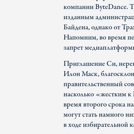
компании ByteDance. 
изданным администрац
Байдена, однако от Тра
Напомним, во время п
запрет медиаплатформы
Приглашение Си, нереш
Илон Маск, благоскло
правительственный сове
насколько «жестким к 
время второго срока н
могут стать намного н
в ходе избирательной 