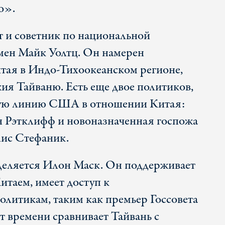
о».
т и советник по национальной
мен Майк Уолтц. Он намерен
тая в Индо-Тихоокеанском регионе,
ия Тайваню. Есть еще двое политиков,
кую линию США в отношении Китая:
 Рэтклифф и новоназначенная госпожа
ис Стефаник.
деляется Илон Маск. Он поддерживает
итаем, имеет доступ к
литикам, таким как премьер Госсовета
т времени сравнивает Тайвань с