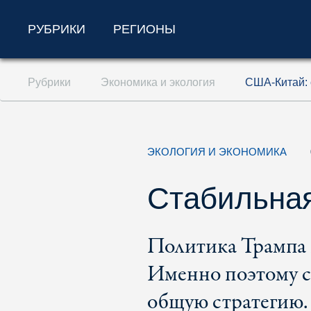
РУБРИКИ
РЕГИОНЫ
Перейти к содержанию (ключ доступа '1'
Рубрики
Экономика и экология
США-Китай: 
Перейти к поиску (ключ доступа '2')
Перейти к навигации (ключ доступа '3')
ЭКОЛОГИЯ И ЭКОНОМИКА
Стабильная
Политика Трампа 
Именно поэтому с
общую стратегию.