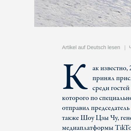
Artikel auf Deutsch lesen
К
ак известно,
принял прис
среди гостей
которого по специальн
отправил председател
также Шоу Цзы Чу, ге
медиаплатформы TikTo