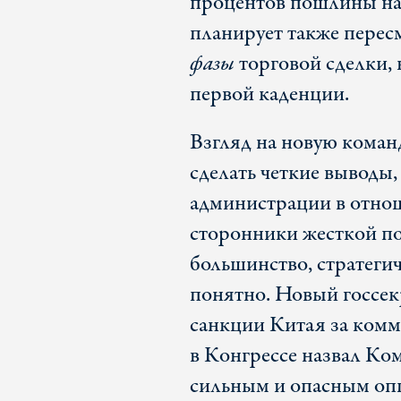
процентов пошлины н
планирует также пере
фазы
торговой сделки, 
первой каденции.
Взгляд на новую коман
сделать четкие выводы,
администрации в отнош
сторонники жесткой по
большинство, стратегич
понятно. Новый госсек
санкции Китая за комм
в Конгрессе назвал К
сильным и опасным опп