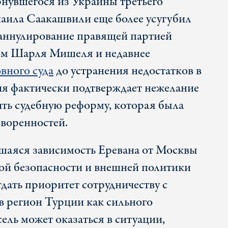
рнувшегося из Украины третьего
аила Саакашвили еще более усугубил
 аннулирование правящей партией
ом Шарля Мишеля и недавнее
вного суда
до устранения недостатков в
я фактически подтверждает нежелание
ить судебную реформу, которая была
оворенностей.
вшаяся зависимость Еревана от Москвы
ой безопасности и внешней политики
ать приоритет сотрудничеству с
в регион Турции как сильного
ель может оказаться в ситуации,