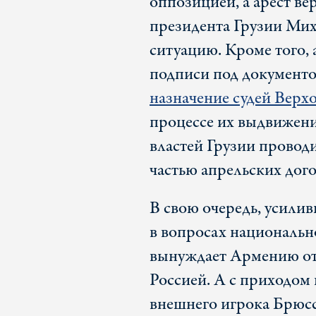
оппозицией, а арест ве
президента Грузии Мих
ситуацию. Кроме того,
подписи под документ
назначение судей Верхо
процессе их выдвижени
властей Грузии провод
частью апрельских дог
В свою очередь, усили
в вопросах национальн
вынуждает Армению отд
Россией. А с приходом 
внешнего игрока Брюсс