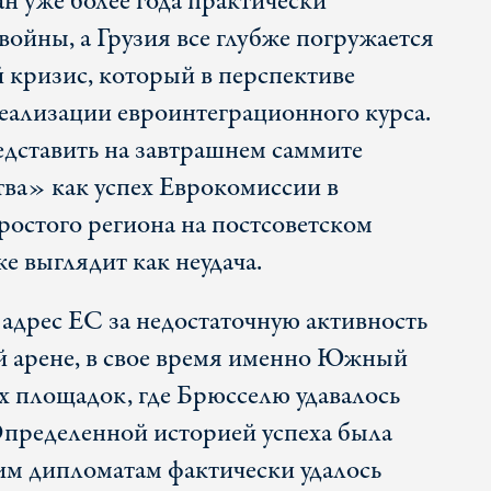
 уже более года практически
войны, а Грузия все глубже погружается
 кризис, который в перспективе
еализации евроинтеграционного курса.
едставить на завтрашнем саммите
ва» как успех Еврокомиссии в
ростого региона на постсоветском
же выглядит как неудача.
 адрес ЕС за недостаточную активность
й арене, в свое время именно Южный
ех площадок, где Брюсселю удавалось
Определенной историей успеха была
ким дипломатам фактически удалось