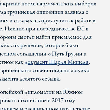
 кризис после парламентских выборов
огда грузинская оппозиция заявила о
ях и отказалась приступить к работе в
е. Именно при посредничестве ЕС в
стороны смогли найти приемлемое для
ких сил решение, которое было
иссном соглашении «Путь Грузии к
естном как
документ Шарля Мишеля
.
вропейского совета тогда позволило
амента десятого созыва.
ропейской дипломатии на Южном
ривать подписание в 2017 году
млющем и расширенном партнерстве