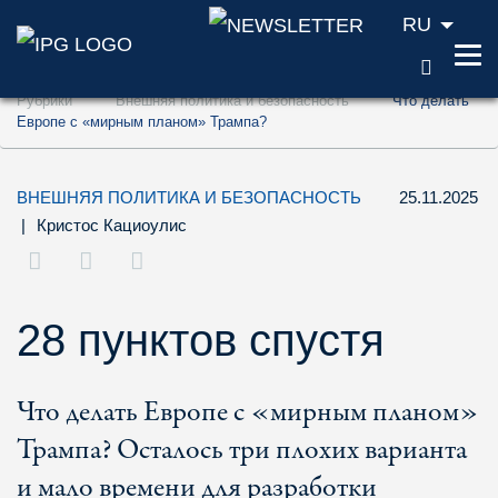
RU
ПОИС
Перейти к содержанию (ключ доступа '1'
Рубрики
Внешняя политика и безопасность
Что делать
Перейти к поиску (ключ доступа '2')
Европе с «мирным планом» Трампа?
Перейти к навигации (ключ доступа '3')
ВНЕШНЯЯ ПОЛИТИКА И БЕЗОПАСНОСТЬ
25.11.2025
|
Кристос Кациоулис
28 пунктов спустя
Что делать Европе с «мирным планом»
Трампа? Осталось три плохих варианта
и мало времени для разработки