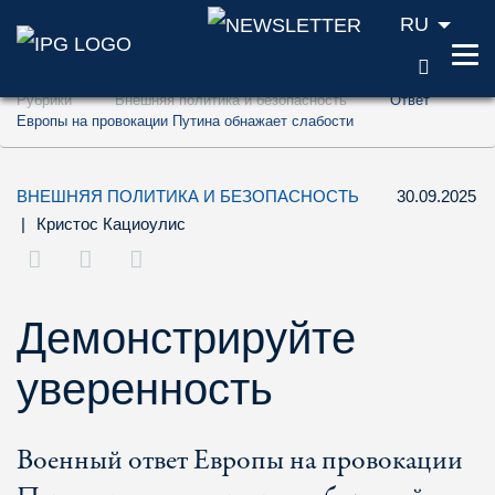
RU
ПОИС
Перейти к содержанию (ключ доступа '1'
Рубрики
Внешняя политика и безопасность
Ответ
Перейти к поиску (ключ доступа '2')
Европы на провокации Путина обнажает слабости
Перейти к навигации (ключ доступа '3')
ВНЕШНЯЯ ПОЛИТИКА И БЕЗОПАСНОСТЬ
30.09.2025
|
Кристос Кациоулис
Демонстрируйте
уверенность
Военный ответ Европы на провокации