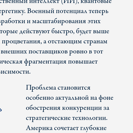
ственный интеллект (ИИ), квантовые
ергетику. Военный потенциал теперь
азработки и масштабирования этих
оторые действуют быстро, будет выше
и процветания, а отстающим странам
а внешних поставщиков ровно в тот
тическая фрагментация повышает
висимости.
Проблема становится
особенно актуальной на фоне
обострения конкуренции за
ь
стратегические технологии.
Америка сочетает глубокие