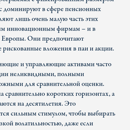
ас доминируют в сфере пенсионных
ляют лишь очень малую часть этих
им инновационным фирмам – и в
и Европы. Они предпочитают
е рискованные вложения в паи и акции.
яющие и управляющие активами часто
иции неликвидными, полными
ожными для сравнительной оценки.
на сравнительно коротких горизонтах, а
аются на десятилетия. Это
ится сильным стимулом, чтобы выбирать
зкой волатильностью, даже если