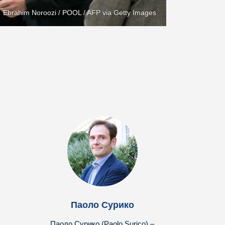
Ebrahim Noroozi / POOL / AFP via Getty Images
Паоло Сурико
Паоло Сурико (Paolo Surico) –