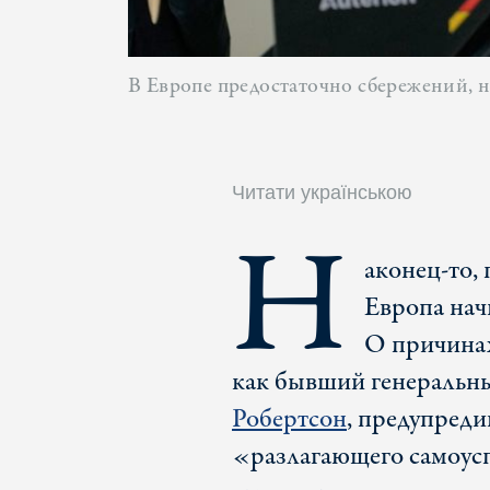
В Европе предостаточно сбережений, но
Читати українською
Н
аконец-то,
Европа нач
О причинах
как бывший генераль
Робертсон
, предупреди
«разлагающего самоус