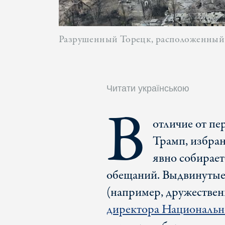
Разрушенный Торецк, расположенный в
Читати українською
В
отличие от пе
Трамп, избра
явно собирае
обещаний. Выдвинутые
(например, дружествен
директора Национальн