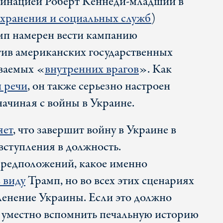
кцинацией Роберт Кеннеди-младший в
хранения и социальных служб
)
мп намерен вести кампанию
ив американских государственных
ываемых «
внутренних врагов
». Как
 речи
, он также серьезно настроен
ачиная с войны в Украине.
яет
, что завершит войну в Украине в
вступления в должность.
предположений, какое именно
 виду
Трамп, но во всех этих сценариях
ленение Украины. Если это должно
да уместно вспомнить печальную историю