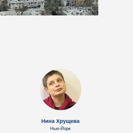
Getty images
Нина Хрущева
Нью-Йорк