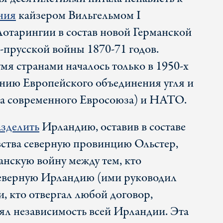
ния
кайзером Вильгельмом I
Лотарингии в состав новой Германской
прусской войны 1870-71 годов.
я странами началось только в 1950-х
ению Европейского объединения угля и
ка современного Евросоюза) и НАТО.
азделить
Ирландию, оставив в составе
ства северную провинцию Ольстер,
нскую войну между тем, кто
Северную Ирландию (ими руководил
, кто отвергал любой договор,
ял независимость всей Ирландии. Эта