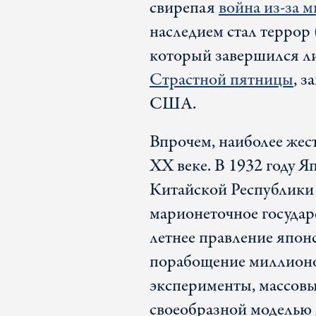
свирепая
война из-за 
наследием стал террор 
который завершился ли
Страстной пятницы
, 
США.
Впрочем, наиболее жес
XX веке. В 1932 году Я
Китайской Республики
марионеточное госуда
летнее правление япон
порабощение миллионо
эксперименты, массовы
своеобразной моделью 