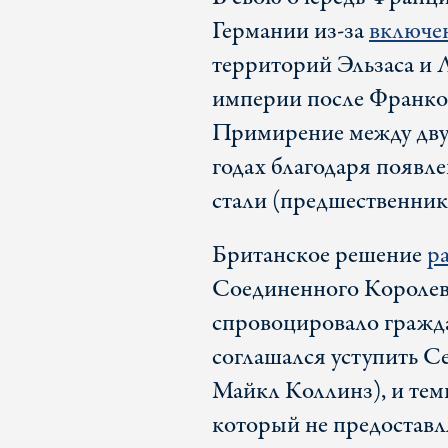
Германии из-за
включе
территорий Эльзаса и 
империи после Франко-
Примирение между двум
годах благодаря появл
стали (предшественни
Британское решение
р
Соединенного Королев
спровоцировало гражда
соглашался уступить 
Майкл Коллинз), и теми
который не предоставл