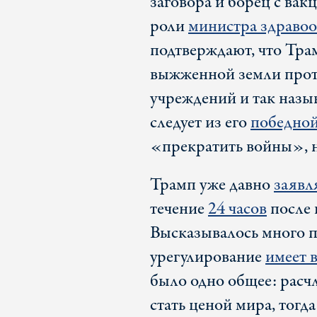
заговора и борец с ва
роли
министра здравоо
подтверждают, что Тра
выжженной земли прот
учреждений и так наз
следует из его
победной
«прекратить войны», н
Трамп уже давно
заявл
течение
24 часов
после 
Высказывалось много 
урегулирование
имеет в
было одно общее: расч
стать ценой мира, тог