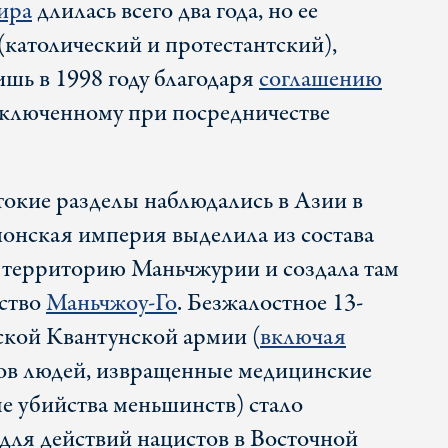
мира
длилась всего два года, но ее
(католический и протестантский),
шь в 1998 году благодаря
соглашению
заключенному при посредничестве
токие разделы наблюдались в Азии в
понская империя выделила из состава
 территорию Маньчжурии и создала там
рство
Маньчжоу-Го
. Безжалостное 13-
ской Квантунской армии (
включая
в людей, извращенные медицинские
е убийства меньшинств) стало
для действий нацистов в Восточной