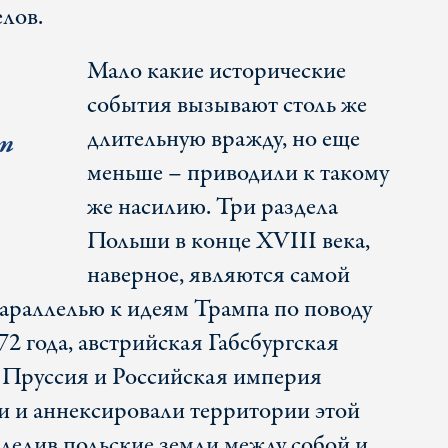
лов.
Мало какие исторические
события вызывают столь же
длительную вражду, но еще
ет
меньше – приводили к такому
же насилию. Три раздела
Польши в конце XVIII века,
наверное, являются самой
араллелью к идеям Трампа по поводу
2 года, австрийская Габсбургская
 Пруссия и Российская империя
и и аннексировали территории этой
зделив польские земли между собой и