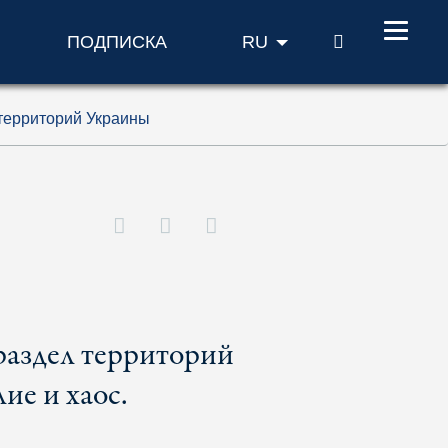
ПОИСК
ПОДПИСКА
RU
 территорий Украины
раздел территорий
ие и хаос.