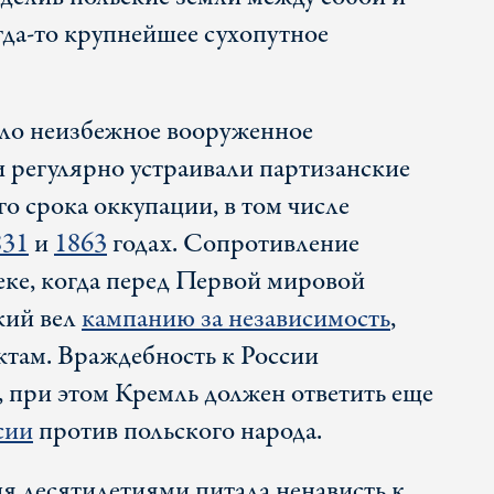
гда-то крупнейшее сухопутное
ало неизбежное вооруженное
 регулярно устраивали партизанские
го срока оккупации, в том числе
831
и
1863
годах. Сопротивление
еке, когда перед Первой мировой
кий вел
кампанию за независимость
,
ктам. Враждебность к России
, при этом Кремль должен ответить еще
сии
против польского народа.
я десятилетиями питала ненависть к