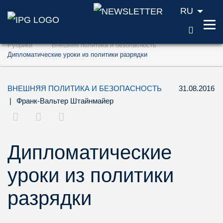
RU
ПОИС
Перейти к содержанию (ключ доступа '1'
Рубрики
Внешняя политика и безопасность
Перейти к поиску (ключ доступа '2')
Дипломатические уроки из политики разрядки
Перейти к навигации (ключ доступа '3')
ВНЕШНЯЯ ПОЛИТИКА И БЕЗОПАСНОСТЬ
31.08.2016
|
Франк-Вальтер Штайнмайер
Дипломатические
уроки из политики
разрядки