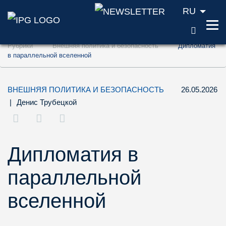
RU
ПОИС
Перейти к содержанию (ключ доступа '1'
Рубрики
Внешняя политика и безопасность
Дипломатия
Перейти к поиску (ключ доступа '2')
в параллельной вселенной
Перейти к навигации (ключ доступа '3')
ВНЕШНЯЯ ПОЛИТИКА И БЕЗОПАСНОСТЬ
26.05.2026
|
Денис Трубецкой
Дипломатия в
параллельной
вселенной