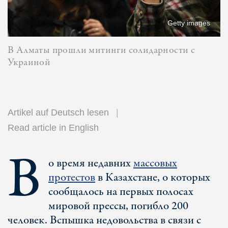
Getty images
В Алматы прошли митинги солидарности с
Украиной
Artikel auf Deutsch lesen
Read article in English
В
о время недавних
массовых
протестов
в Казахстане, о которых
сообщалось на первых полосах
мировой прессы, погибло 200
человек. Вспышка недовольства в связи с