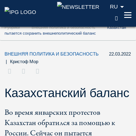
RU
ПОИС
Перейти к содержанию (ключ доступа '1'
Рубрики
Внешняя политика и безопасность
Казахстан
Перейти к поиску (ключ доступа '2')
пытается сохранить внешнеполитический баланс
Перейти к навигации (ключ доступа '3')
ВНЕШНЯЯ ПОЛИТИКА И БЕЗОПАСНОСТЬ
22.03.2022
|
Кристоф Мор
Казахстанский баланс
Во время январских протестов
Казахстан обратился за помощью к
России. Сейчас он пытается