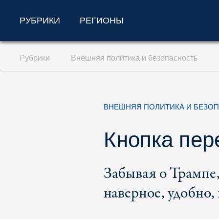
РУБРИКИ
РЕГИОНЫ
Перейти к содержанию (ключ доступа '1'
Рубрики
Внешняя политика и безопасность
Перейти к поиску (ключ доступа '2')
Перейти к навигации (ключ доступа '3')
ВНЕШНЯЯ ПОЛИТИКА И БЕЗО
Кнопка пер
Забывая о Трампе,
наверное, удобно,