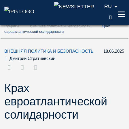
RU
ПОИС
Перейти к содержанию (ключ доступа '1'
Рубрики
Внешняя политика и безопасность
Крах
Перейти к поиску (ключ доступа '2')
евроатлантической солидарности
Перейти к навигации (ключ доступа '3')
ВНЕШНЯЯ ПОЛИТИКА И БЕЗОПАСНОСТЬ
18.06.2025
|
Дмитрий Стратиевский
Крах
евроатлантической
солидарности