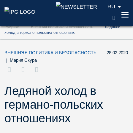
RU
ПОИС
Перейти к содержанию (ключ доступа '1'
Рубрики
Внешняя политика и безопасность
Ледяной
Перейти к поиску (ключ доступа '2')
холод в германо-польских отношениях
Перейти к навигации (ключ доступа '3')
ВНЕШНЯЯ ПОЛИТИКА И БЕЗОПАСНОСТЬ
28.02.2020
|
Мария Скура
Ледяной холод в
германо-польских
отношениях