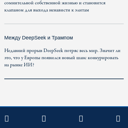
сомнительной собственной жизнью и становится
клапаном для выхода ненависти к элитам
Между DeepSeek и Трампом
Недавний прорыв DeepSeek потряс весь мир. Значит ли
это, что у Европы появился новый шанс конкурировать
на рынке ИИ?
TWITTER
FACEBOOK
YOUTUBE
R