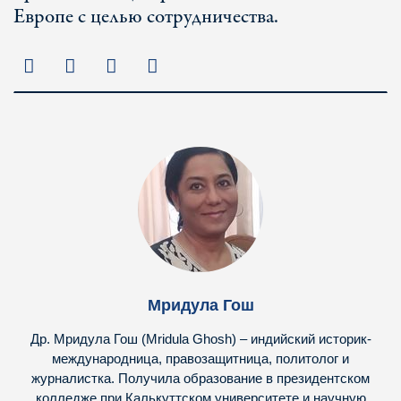
Европе с целью сотрудничества.
Мридула Гош
Др. Мридула Гош (Mridula Ghosh) – индийский историк-
международница, правозащитница, политолог и
журналистка. Получила образование в президентском
колледже при Калькуттском университете и научную