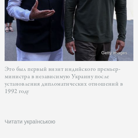
Getty images
Это был первый визит индийского премьер-
министра в независимую Украину после
установления дипломатических отношений в
1992 году
Читати українською