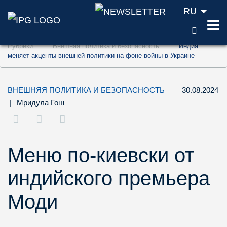
RU
ПОИС
Перейти к содержанию (ключ доступа '1'
Рубрики
Внешняя политика и безопасность
Индия
Перейти к поиску (ключ доступа '2')
меняет акценты внешней политики на фоне войны в Украине
Перейти к навигации (ключ доступа '3')
ВНЕШНЯЯ ПОЛИТИКА И БЕЗОПАСНОСТЬ
30.08.2024
|
Мридула Гош
Меню по-киевски от
индийского премьера
Моди