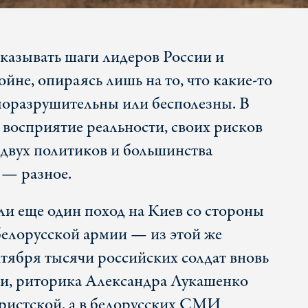
казывать шаги лидеров России и
ойне, опираясь лишь на то, что какие-то
моразрушительны или бесполезны. В
о восприятие реальности, своих рисков
 двух политиков и большинства
 — разное.
 ли еще один поход на Киев со стороны
 белорусской армии — из этой же
ктября тысячи российских солдат вновь
си, риторика Александра Лукашенко
аристской, а в белорусских СМИ