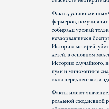
опасности неотвратимог
Факты, установленны
фермеров, получивших 
собирали урожай только
невзорвавшиеся боепр
Историю матерей, убит
детей, в основном мале
Историю случайного, 
пули и минометные сна
окна передней части з
Факты имеют значение,
реальной ежедневной р