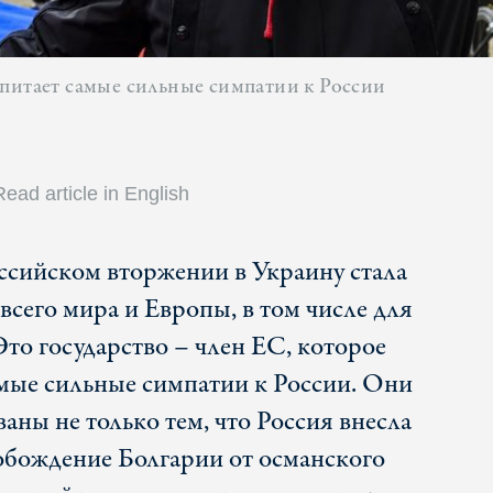
 питает самые сильные симпатии к России
Read article in English
оссийском вторжении в Украину стала
всего мира и Европы, в том числе для
Это государство – член ЕС, которое
мые сильные симпатии к России. Они
ны не только тем, что Россия внесла
обождение Болгарии от османского