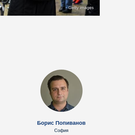
Getty images
Борис Попиванов
София