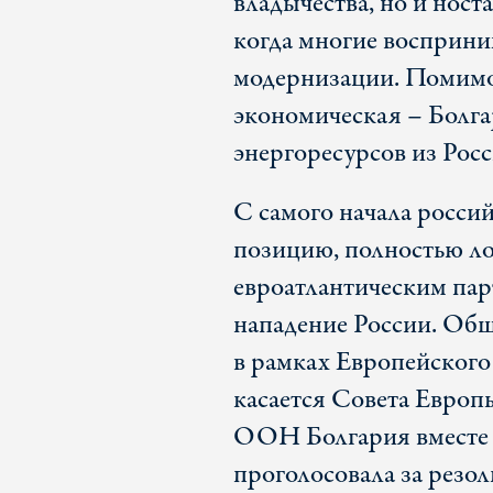
владычества, но и ност
когда многие восприни
модернизации. Помимо
экономическая – Болга
энергоресурсов из Росс
С самого начала росси
позицию, полностью л
евроатлантическим пар
нападение России. Об
в рамках Европейского
касается Совета Европ
ООН Болгария вместе с
проголосовала за рез