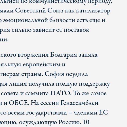
альгией по коммунистическому периоду,
мали Советский Союз как катализатор
 эмоциональной близости есть еще и
рия сильно зависит от поставок
ии.
йского вторжения Болгария заняла
ояльную европейским и
тнерам страны. София осудила
щая линия получила полную поддержку
 совета и саммита НАТО. То же самое
ы и ОБСЕ. На сессии Генассамблеи
о всеми государствами – членами ЕС
олюцию, осуждающую Россию. 10