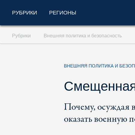
РУБРИКИ
РЕГИОНЫ
Перейти к содержанию (ключ доступа '1'
Рубрики
Внешняя политика и безопасность
Перейти к поиску (ключ доступа '2')
Перейти к навигации (ключ доступа '3')
ВНЕШНЯЯ ПОЛИТИКА И БЕЗО
Смещенная
Почему, осуждая в
оказать военную 