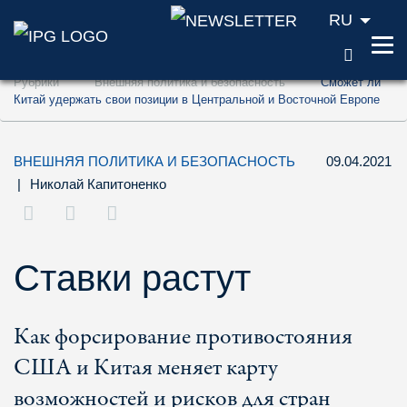
RU
ПОИС
Перейти к содержанию (ключ доступа '1'
Рубрики
Внешняя политика и безопасность
Сможет ли
Перейти к поиску (ключ доступа '2')
Китай удержать свои позиции в Центральной и Восточной Европе
Перейти к навигации (ключ доступа '3')
ВНЕШНЯЯ ПОЛИТИКА И БЕЗОПАСНОСТЬ
09.04.2021
|
Николай Капитоненко
Ставки растут
Как форсирование противостояния
США и Китая меняет карту
возможностей и рисков для стран