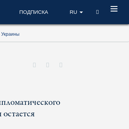
ПОИСК
ПОДПИСКА
RU
я Украины
ипломатического
 остается