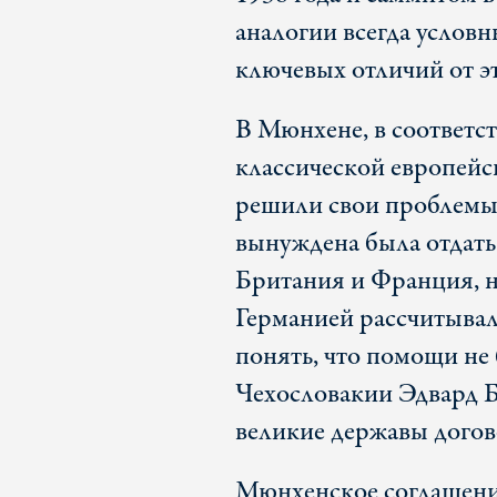
аналогии всегда услов
ключевых отличий от эт
В Мюнхене, в соответс
классической европейс
решили свои проблемы 
вынуждена была отдать
Британия и Франция, н
Германией рассчитывал
понять, что помощи не б
Чехословакии Эдвард Б
великие державы догово
Мюнхенское соглашени