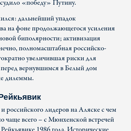
исудило «победу» Путину.
нился: дальнейший упадок
ва на фоне продолжающегося усиления
новой биполярности; активизация
онечно, полномасштабная российско-
гократно увеличившая риски для
 перед вернувшимся в Белый дом
ие дилеммы.
Рейкьявик
 и российского лидеров на Аляске с чем
но чаще всего – с Мюнхенской встречей
 Рейкьявике 1986 года. Исторические