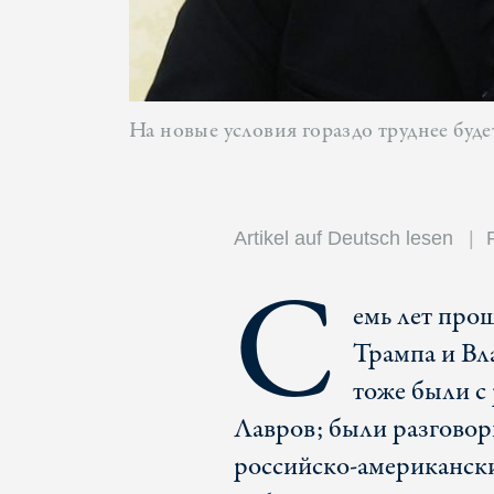
На новые условия гораздо труднее буд
Artikel auf Deutsch lesen
С
емь лет про
Трампа и Вл
тоже были с
Лавров; были разговор
российско-американск