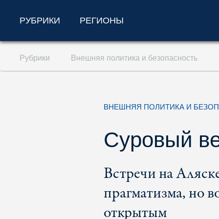
РУБРИКИ
РЕГИОНЫ
Перейти к содержанию (ключ доступа '1'
Рубрики
Внешняя политика и безопасность
Перейти к поиску (ключ доступа '2')
Перейти к навигации (ключ доступа '3')
ВНЕШНЯЯ ПОЛИТИКА И БЕЗО
Суровый ве
Встречи на Аляск
прагматизма, но в
открытым