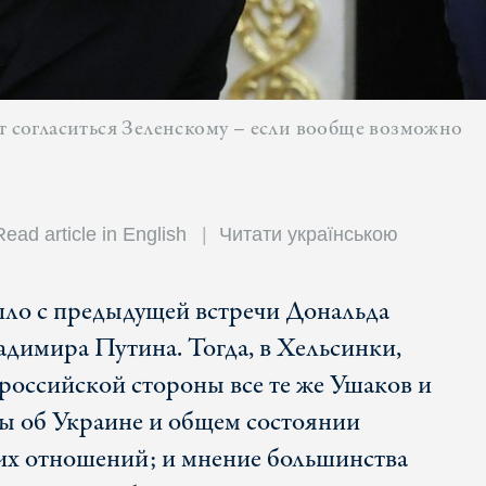
ет согласиться Зеленскому – если вообще возможно
Read article in English
Читати українською
шло с предыдущей встречи Дональда
адимира Путина. Тогда, в Хельсинки,
 российской стороны все те же Ушаков и
ы об Украине и общем состоянии
их отношений; и мнение большинства