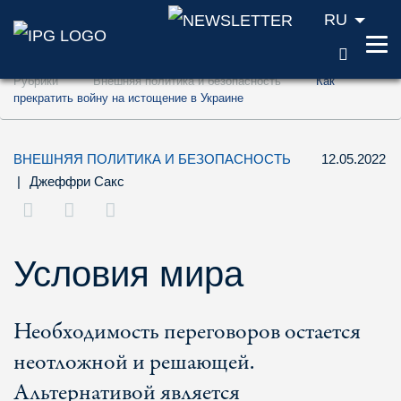
RU
ПОИС
Перейти к содержанию (ключ доступа '1'
Рубрики
Внешняя политика и безопасность
Как
Перейти к поиску (ключ доступа '2')
прекратить войну на истощение в Украине
Перейти к навигации (ключ доступа '3')
ВНЕШНЯЯ ПОЛИТИКА И БЕЗОПАСНОСТЬ
12.05.2022
|
Джеффри Сакс
Условия мира
Необходимость переговоров остается
неотложной и решающей.
Альтернативой является