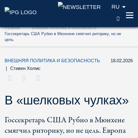
RU
ПОИС
Перейти к содержанию (ключ доступа '1'
Рубрики
Внешняя политика и безопасность
Перейти к поиску (ключ доступа '2')
Госсекретарь США Рубио в Мюнхене смягчил риторику, но не
цель
Перейти к навигации (ключ доступа '3')
ВНЕШНЯЯ ПОЛИТИКА И БЕЗОПАСНОСТЬ
18.02.2026
|
Стивен Холмс
В «шелковых чулках»
Госсекретарь США Рубио в Мюнхене
смягчил риторику, но не цель. Европа