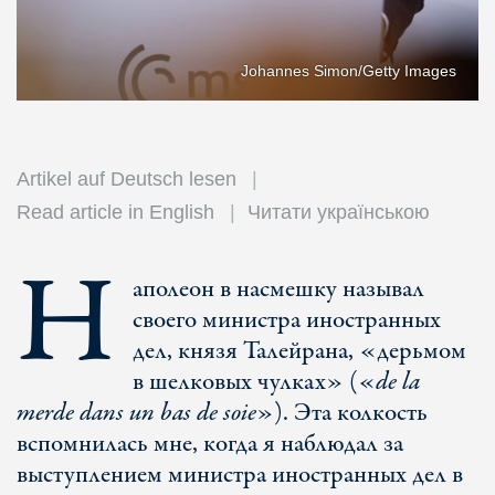
Johannes Simon/Getty Images
Artikel auf Deutsch lesen
Read article in English
Читати українською
Н
аполеон в насмешку называл
своего министра иностранных
дел, князя Талейрана, «дерьмом
в шелковых чулках» («
de la
merde dans un bas de soie
»). Эта колкость
вспомнилась мне, когда я наблюдал за
выступлением министра иностранных дел в