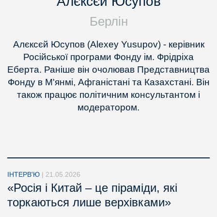
Алєксєй Юсупов
Берлін
Алєксєй Юсупов (Alexey Yusupov) - керівник
Російської програми Фонду ім. Фрідріха
Еберта. Раніше він очолював Представництва
Фонду в М'янмі, Афганістані та Казахстані. Він
також працює політичним консультантом і
модератором.
ІНТЕРВ'Ю
|
21.05.2026
«Росія і Китай – це піраміди, які
торкаються лише верхівками»