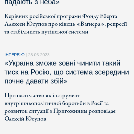
падають з неба»
Керівник російської програми Фонду Еберта
Алєксєй Юсупов про кінець «Ваґнера», репресії
та стабільність путінської системи
ІНТЕРВ'Ю
|
28.06.2023
«Україна зможе зовні чинити такий
тиск на Росію, що система зсередини
почне давати збій»
Про насильство як інструмент
внутрішньополітичної боротьби в Росії та
розвиток ситуації з Пригожиним розповідає
Олексій Юсупов