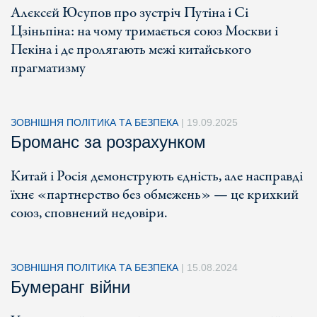
Алєксєй Юсупов про зустріч Путіна і Сі
Цзіньпіна: на чому тримається союз Москви і
Пекіна і де пролягають межі китайського
прагматизму
ЗОВНІШНЯ ПОЛІТИКА ТА БЕЗПЕКА
|
19.09.2025
Броманс за розрахунком
Китай і Росія демонструють єдність, але насправді
їхнє «партнерство без обмежень» — це крихкий
союз, сповнений недовіри.
ЗОВНІШНЯ ПОЛІТИКА ТА БЕЗПЕКА
|
15.08.2024
Бумеранг війни