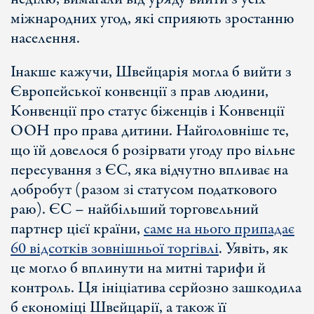
міжнародних угод, які сприяють зростанню
населення.
Інакше кажучи, Швейцарія могла б вийти з
Європейської конвенції з прав людини,
Конвенції про статус біженців і Конвенції
ООН про права дитини. Найголовніше те,
що їй довелося б розірвати угоду про вільне
пересування з ЄС, яка відчутно впливає на
добробут (разом зі статусом податкового
раю). ЄС – найбільший торговельний
партнер цієї країни,
саме на нього припадає
60 відсотків зовнішньої торгівлі
. Уявіть, як
це могло б вплинути на митні тарифи й
контроль. Ця ініціатива серйозно зашкодила
б економіці Швейцарії, а також її