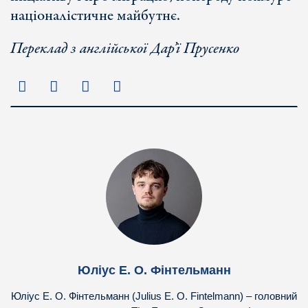
націоналістичне майбутнє.
Переклад з англійської Дар’ї Прусенк
о
Юліус Е. О. Фінтельманн
Юліус Е. О. Фінтельманн (Julius E. O. Fintelmann) – головний