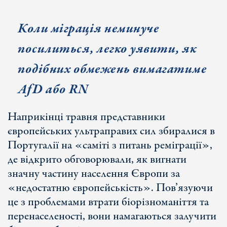
Коли міграція неминуче
посилиться, легко уявити, як
подібних обмежень вимагатиме
AfD або RN
Наприкінці травня представники
європейських ультраправих сил збиралися в
Португалії на «саміті з питань реміграції»,
де відкрито обговорювали, як вигнати
значну частину населення Європи за
«недостатню європейськість». Пов’язуючи
це з проблемами втрати біорізноманіття та
перенаселеності, вони намагаються залучити