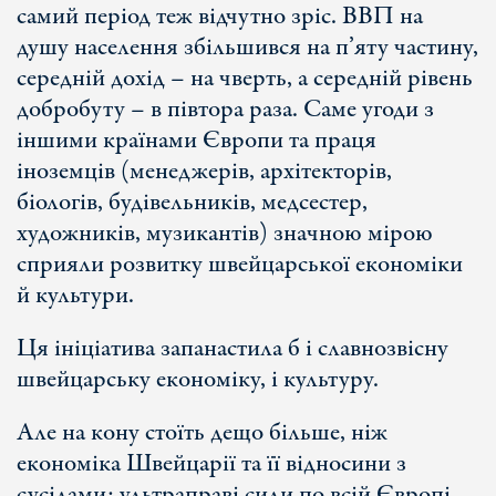
самий період теж відчутно зріс. ВВП на
душу населення збільшився на п’яту частину,
середній дохід – на чверть, а середній рівень
добробуту – в півтора раза. Саме угоди з
іншими країнами Європи та праця
іноземців (менеджерів, архітекторів,
біологів, будівельників, медсестер,
художників, музикантів) значною мірою
сприяли розвитку швейцарської економіки
й культури.
Ця ініціатива запанастила б і славнозвісну
швейцарську економіку, і культуру.
Але на кону стоїть дещо більше, ніж
економіка Швейцарії та її відносини з
сусідами: ультраправі сили по всій Європі