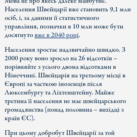
Мова не про якесь далеке майбутнє.
Населення Швейцарії вже становить 9,1 млн
осіб, і, за даними її статистичного
управління, позначки в 10 млн може бути
досягнуто
вже в 2040 році
.
Населення зростає надзвичайно швидко. З
2000 року воно зросло на 26 відсотків –
порівняйте з усього двома відсотками в
Німеччині. Швейцарія на третьому місці в
Європі за часткою іноземців після
Люксембургу та Ліхтенштейну. Майже
третина її населення не має швейцарського
громадянства (понад половина – вихідці з
країн ЄС).
При цьому добробут Швейцарії за той