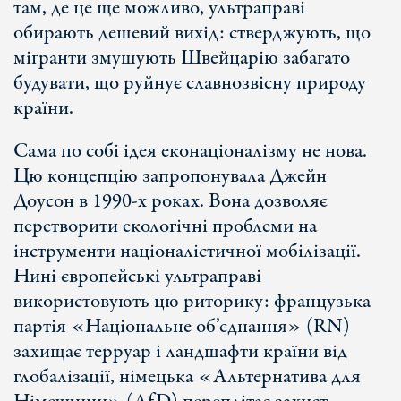
там, де це ще можливо, ультраправі
обирають дешевий вихід: стверджують, що
мігранти змушують Швейцарію забагато
будувати, що руйнує славнозвісну природу
країни.
Сама по собі ідея еконаціоналізму не нова.
Цю концепцію запропонувала Джейн
Доусон в 1990-х роках. Вона дозволяє
перетворити екологічні проблеми на
інструменти націоналістичної мобілізації.
Нині європейські ультраправі
використовують цю риторику: французька
партія «Національне об’єднання» (RN)
захищає терруар і ландшафти країни від
глобалізації, німецька «Альтернатива для