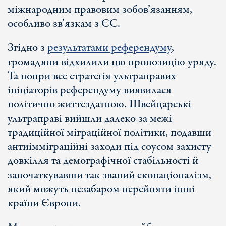
міжнародним правовим зобов’язанням,
особливо зв’язкам з ЄС.
Згідно з
результатами референдуму
,
громадяни відхилили цю пропозицію уряду.
Та попри все стратегія ультраправих
ініціаторів референдуму виявилася
політично життєздатною. Швейцарські
ультраправі вийшли далеко за межі
традиційної міграційної політики, подавши
антиімміграційні заходи під соусом захисту
довкілля та демографічної стабільності й
започаткувавши так званий еконаціоналізм,
який можуть незабаром перейняти інші
країни Європи.