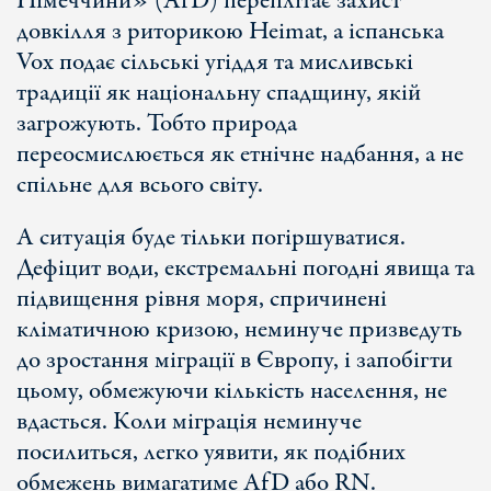
Німеччини» (AfD) переплітає захист
довкілля з риторикою Heimat, а іспанська
Vox подає сільські угіддя та мисливські
традиції як національну спадщину, якій
загрожують. Тобто природа
переосмислюється як етнічне надбання, а не
спільне для всього світу.
А ситуація буде тільки погіршуватися.
Дефіцит води, екстремальні погодні явища та
підвищення рівня моря, спричинені
кліматичною кризою, неминуче призведуть
до зростання міграції в Європу, і запобігти
цьому, обмежуючи кількість населення, не
вдасться. Коли міграція неминуче
посилиться, легко уявити, як подібних
обмежень вимагатиме AfD або RN.