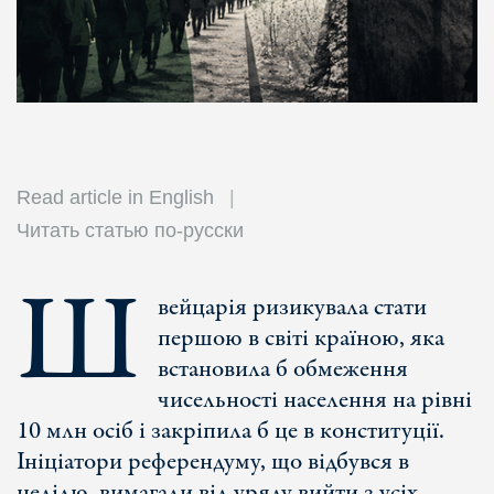
Read article in English
Читать статью по-русски
Ш
вейцарія ризикувала стати
першою в світі країною, яка
встановила б обмеження
чисельності населення на рівні
10 млн осіб і закріпила б це в конституції.
Ініціатори референдуму, що відбувся в
неділю, вимагали від уряду вийти з усіх