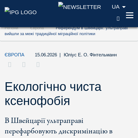
UA
ПОШУ
Перейти до змісту (ключ доступу '1')
Регіони
Європа
Референдум в Швейцарії: ультраправі
Перейти до пошуку (ключ доступу '2')
вийшли за межі традиційної міграційної політики
Перейти до навігації (ключ доступу '3')
ЄВРОПА
15.06.2026
|
Юліус Е. О. Фінтельманн
Екологічно чиста
ксенофобія
В Швейцарії ультраправі
перефарбовують дискримінацію в