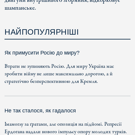
двигуни внутрішнього згоряння, відкорковує
шампанське.
НАЙПОПУЛЯРНІШІ
Як примусити Росію до миру?
Втрати не зупиняють Росію. Для миру Україна має
зробити війну не лише максимально дорогою, а й
стратегічно безперспективною для Кремля.
Не так сталося, як гадалося
Імамоглу за ґратами, але опозиція на підйомі. Репресії
Ердогана надали нового імпульсу опору молодих турків.