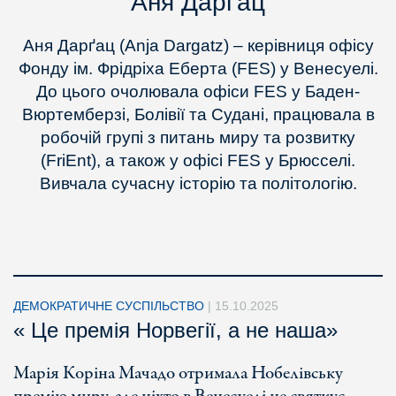
Аня Дарґац
Аня Дарґац (Anja Dargatz) – керівниця офісу
Фонду ім. Фрідріха Еберта (FES) у Венесуелі.
До цього очолювала офіси FES у Баден-
Вюртемберзі, Болівії та Судані, працювала в
робочій групі з питань миру та розвитку
(FriEnt), а також у офісі FES у Брюсселі.
Вивчала сучасну історію та політологію.
ДЕМОКРАТИЧНЕ СУСПІЛЬСТВО
|
15.10.2025
« Це премія Норвегії, а не наша»
Марія Коріна Мачадо отримала Нобелівську