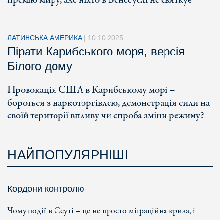
премію миру, але ніхто в Венесуелі не святкує
ЛАТИНСЬКА АМЕРИКА
|
10.10.2025
Пірати Карибського моря, версія
Білого дому
Провокація США в Карибському морі –
бороться з наркоторгівлею, демонстрація сили на
своїй території впливу чи спроба зміни режиму?
НАЙПОПУЛЯРНІШІ
Кордони контролю
Чому події в Сеуті – це не просто міграційна криза, і