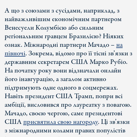
А що з союзами з сусідами, наприклад, з
найважливішим економічним партнером
Венесуели Колумбією або сильним
регіональним гравцем Бразилією? Ніяких
ознак. Міжнародні партнери Мачадо –
на
півночі
. Зокрема, відомо про її тісні зв’язки з
державним секретарем США Марко Рубіо.
На початку року вони відзначали онлайн
його інавгурацію, а загалом активно
підтримують одне одного в соцмережах.
Навіть президент США Трамп, попри всі
амбіції, висловився про лауреатку з повагою.
Мачадо, своєю чергою, саме президентові
США
присвятила свою нагороду
. Ці зв’язки
з міжнародними колами правих популістів