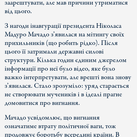
заарештувати, але мав причини утриматися
від цього.
З нагоди інавгурації президента Ніколаса
Мадуро Мачадо з’явилася на мітингу своїх
прихильників (що робить рідко). Після
цього її затримали державні силові
структури. Кілька годин єдиним джерелом
інформації про неї було відео, яке було
важко інтерпретувати, але врешті вона знову
з’явилася. Стало зрозуміло: уряд старається
не створювати мучеників і в ідеалі прагне
домовитися про вигнання.
Мачадо усвідомлює, що вигнання
означатиме втрату політичної ваги, тож
продовжує боротьбу всередині країни. В