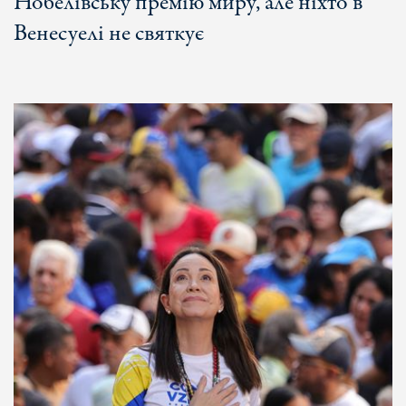
Нобелівську премію миру, але ніхто в
Венесуелі не святкує