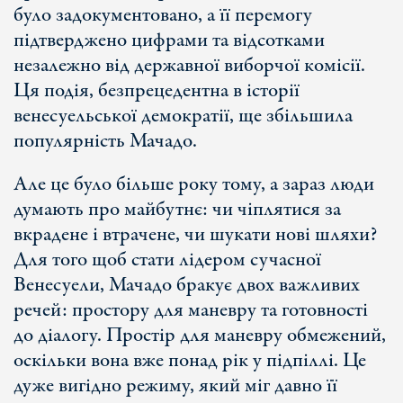
було задокументовано, а її перемогу
підтверджено цифрами та відсотками
незалежно від державної виборчої комісії.
Ця подія, безпрецедентна в історії
венесуельської демократії, ще збільшила
популярність Мачадо.
Але це було більше року тому, а зараз люди
думають про майбутнє: чи чіплятися за
вкрадене і втрачене, чи шукати нові шляхи?
Для того щоб стати лідером сучасної
Венесуели, Мачадо бракує двох важливих
речей: простору для маневру та готовності
до діалогу. Простір для маневру обмежений,
оскільки вона вже понад рік у підпіллі. Це
дуже вигідно режиму, який міг давно її