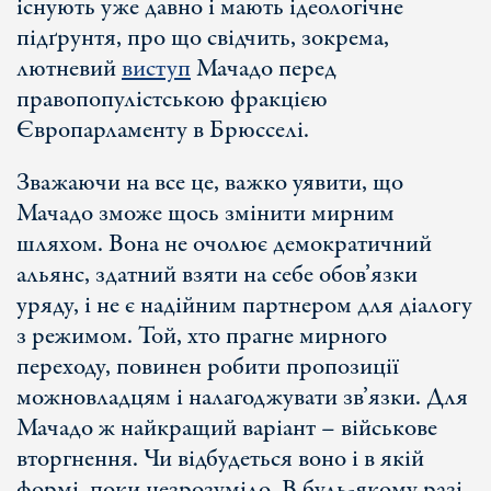
існують уже давно і мають ідеологічне
підґрунтя, про що свідчить, зокрема,
лютневий
виступ
Мачадо перед
правопопулістською фракцією
Європарламенту в Брюсселі.
Зважаючи на все це, важко уявити, що
Мачадо зможе щось змінити мирним
шляхом. Вона не очолює демократичний
альянс, здатний взяти на себе обов’язки
уряду, і не є надійним партнером для діалогу
з режимом. Той, хто прагне мирного
переходу, повинен робити пропозиції
можновладцям і налагоджувати зв’язки. Для
Мачадо ж найкращий варіант – військове
вторгнення. Чи відбудеться воно і в якій
формі, поки незрозуміло. В будь-якому разі