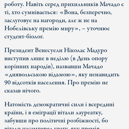
роботу. Навіть серед прихильників Мачадо є
ті, хто сумнівається: «Вона, безперечно,
заслуговує на нагороди, але ж не на
Нобелівську премію миру», – уточнює
студент-біолог.
Президент Венесуели Ніколас Мадуро
виступив лише в неділю (в День опору
корінних народів), назвавши Мачадо
«диявольською відьмою», яку ненавидить
90 відсотків населення. Про премію не
сказав нічого.
Натомість демократичні сили і всередині
країни, і в еміграції вітали лауреатку,
забувши про політичні розбіжності, бо
вітали насамперед увагу, яку премія