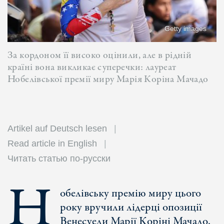
Getty images
За кордоном її високо оцінили, але в рідній
країні вона викликає суперечки: лауреат
Нобелівської премії миру Марія Коріна Мачадо
Artikel auf Deutsch lesen
Read article in English
Читать статью по-русски
Н
обелівську премію миру цього
року вручили лідерці опозиції
Венесуели Марії Коріні Мачадо.