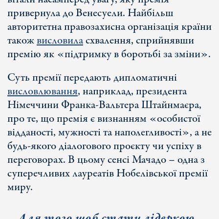
привернула до Венесуели. Найбільш
авторитетна правозахисна організація країни
також
висловила
схвалення, сприйнявши
премію як «підтримку в боротьбі за зміни».
Суть премії передають дипломатичні
висловлювання
, наприклад, президента
Німеччини Франка-Вальтера Штайнмаєра,
про те, що премія є визнанням «особистої
відданості, мужності та наполегливості», а не
будь-якого діалогового проєкту чи успіху в
переговорах. В цьому сенсі Мачадо – одна з
суперечливих лауреатів Нобелівської премії
миру.
Для того щоб стати лідеркою