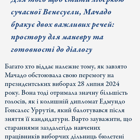
сучасної Венесуели, Мачадо
бракує двох важливих речей:
простору для маневру та
готовності до діалогу
Багато хто віддає належне тому, як завзято
Мачадо обстоювала свою перемогу на
президентських виборах 28 липня 2024
року. Вона тоді отримала значну більшість
голосів, як і колишній дипломат Едмундо
Гонсалес Уррутія, який балотувався після
зняття її кандидатури. Варто зауважити, що
стараннями заздалегідь навчених
працівників виборчих дільниць бюлетені