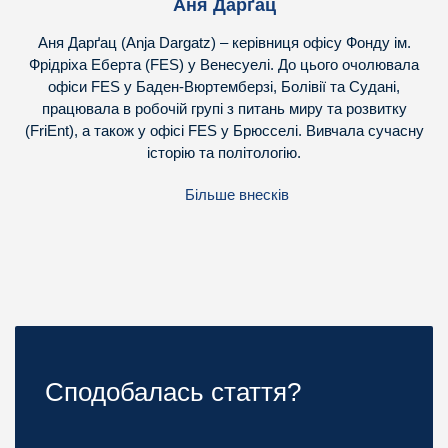
Аня Дарґац
Аня Дарґац (Anja Dargatz) – керівниця офісу Фонду ім.
Фрідріха Еберта (FES) у Венесуелі. До цього очолювала
офіси FES у Баден-Вюртемберзі, Болівії та Судані,
працювала в робочій групі з питань миру та розвитку
(FriEnt), а також у офісі FES у Брюсселі. Вивчала сучасну
історію та політологію.
Більше внесків
Сподобалась стаття?