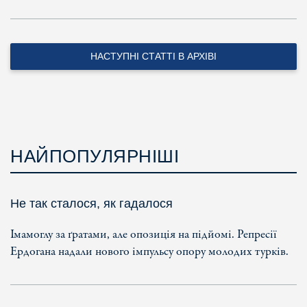
НАСТУПНІ СТАТТІ В АРХІВІ
НАЙПОПУЛЯРНІШІ
Не так сталося, як гадалося
Імамоглу за ґратами, але опозиція на підйомі. Репресії
Ердогана надали нового імпульсу опору молодих турків.