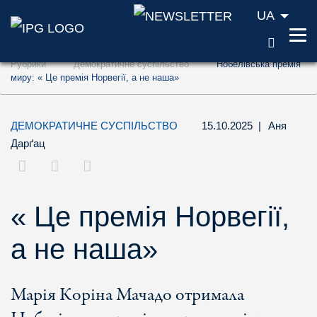
UA
ПОШУ
Перейти до змісту (ключ доступу '1')
Рубрики
Демократичне суспільство
Нобелівська премія
Перейти до пошуку (ключ доступу '2')
миру: « Це премія Норвегії, а не наша»
Перейти до навігації (ключ доступу '3')
ДЕМОКРАТИЧНЕ СУСПІЛЬСТВО
15.10.2025
|
Аня
Дарґац
« Це премія Норвегії,
а не наша»
Марія Коріна Мачадо отримала