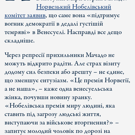
Норвезький Нобелівський
комітет заявив
, що саме вона «підтримує
вогник демократії в дедалі густішій
темряві» в Венесуелі. Насправді все дещо
складніше.
Через репресії прихильники Мачадо не
можуть відкрито радіти. Але страх візиту
додому сил безпеки або арешту – не єдине,
що зменшує ентузіазм. «Це премія Норвегії,
а не наша», – каже одна венесуельська
жінка, почувши новину зранку.
«Нобелівська премія миру людині, яка
ставить під загрозу людські життя,
виступаючи за військове вторгнення?» –
запитує молодий чоловік по дорозі на