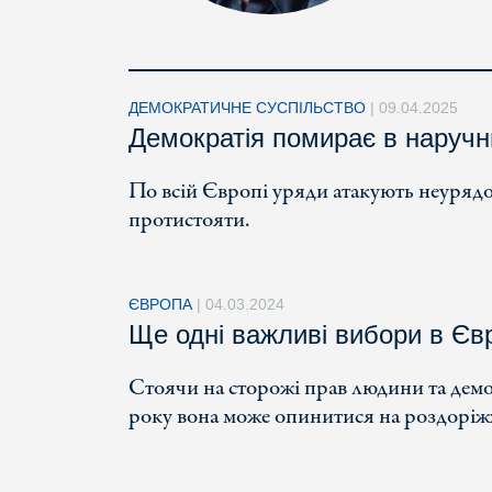
ДЕМОКРАТИЧНЕ СУСПІЛЬСТВО
|
09.04.2025
Демократія помирає в наручн
По всій Європі уряди атакують неурядові
протистояти.
ЄВРОПА
|
04.03.2024
Ще одні важливі вибори в Єв
Стоячи на сторожі прав людини та дем
року вона може опинитися на роздоріж