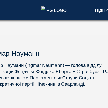
ПІДП
мар Науманн
ар Науманн (Ingmar Naumann) — голова відділу
нікацій Фонду ім. Фрідріха Еберта у Страсбурзі. Р
був керівником Парламентської групи Соціал-
кратичної партії Німеччині в Саарланді.