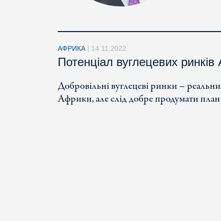
АФРИКА
|
14.11.2022
Потенціал вуглецевих ринків
Добровільні вуглецеві ринки – реальн
Африки, але слід добре продумати план