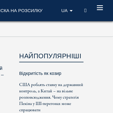
ПОШУК
ИСКА НА РОЗСИЛКУ
UA
НАЙПОПУЛЯРНІШІ
ий
Відкритість як козир
 –
США роблять ставку на державний
контроль, а Китай – на вільне
розповсюдження. Чому стратегія
Пекіна у ШІ-перегонах може
спрацювати