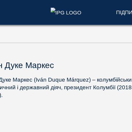
ПІДП
н Дуке Маркес
 Дуке Маркес (Iván Duque Márquez) – колумбійськ
тичний і державний діяч, президент Колумбії (2018
.