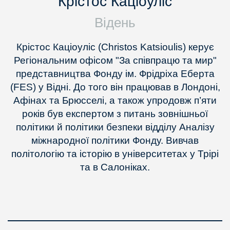
Крістос Каціоуліс
Відень
Крістос Каціоуліс (Christos Katsioulis) керує
Регіональним офісом "За співпрацю та мир"
представництва Фонду ім. Фрідріха Еберта
(FES) у Відні. До того він працював в Лондоні,
Афінах та Брюсселі, а також упродовж п’яти
років був експертом з питань зовнішньої
політики й політики безпеки відділу Аналізу
міжнародної політики Фонду. Вивчав
політологію та історію в університетах у Трірі
та в Салоніках.