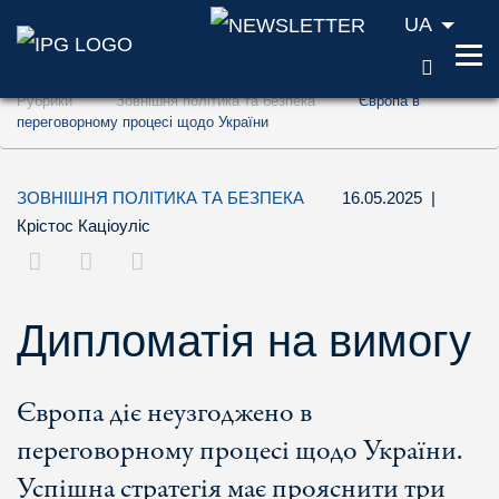
UA
ПОШУ
Перейти до змісту (ключ доступу '1')
Рубрики
Зовнішня політика та безпека
Європа в
Перейти до пошуку (ключ доступу '2')
переговорному процесі щодо України
Перейти до навігації (ключ доступу '3')
ЗОВНІШНЯ ПОЛІТИКА ТА БЕЗПЕКА
16.05.2025
|
Крістос Каціоуліс
Дипломатія на вимогу
Європа діє неузгоджено в
переговорному процесі щодо України.
Успішна стратегія має прояснити три