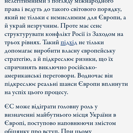
нелегітимними з погляду міжнародного
права і ведуть до такого світового порядку,
який не тільки є немислимим для Європи, а
й украй незручним. Проте має сенс
структурувати конфлікт Росії із Заходом на
трьох рівнях. Такий
підхід
не тільки
допомагає виробити власну європейську
стратегію, а й підкреслює ризики, що їх
спричинять виключно російсько-
американські переговори. Водночас він
підкреслює реальні шанси Європи вплинути
на успіх цього процесу.
ЄС може відіграти головну роль у
визначенні майбутнього місця України в
Європі, поступово наповнюючи змістом
обіцянку про вступ. При цьому