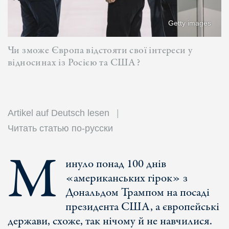
Getty images
Чи зможе Європа відстояти свої інтереси у
відносинах із Росією та США?
Artikel auf Deutsch lesen
Читать статью по-русски
М
инуло понад 100 днів
«американських гірок» з
Дональдом Трампом на посаді
президента США, а європейські
держави, схоже, так нічому й не навчилися.