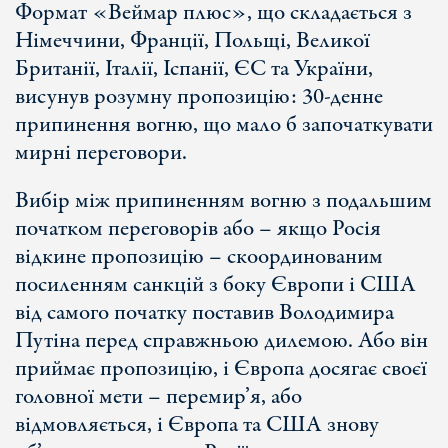
Формат «Веймар плюс», що складається з
Німеччини, Франції, Польщі, Великої
Британії, Італії, Іспанії, ЄС та України,
висунув розумну пропозицію: 30-денне
припинення вогню, що мало б започаткувати
мирні переговори.
Вибір між припиненням вогню з подальшим
початком переговорів або – якщо Росія
відкине пропозицію – скоординованим
посиленням санкцій з боку Європи і США
від самого початку поставив Володимира
Путіна перед справжньою дилемою. Або він
приймає пропозицію, і Європа досягає своєї
головної мети – перемир’я, або
відмовляється, і Європа та США знову