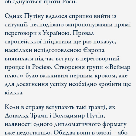
об’єднуються проти Росії.
Однак Путіну вдалося спритно вийти із
ситуації, несподівано запропонувавши прямі
переговори з Україною. Провал
європейської ініціативи ще раз показує,
наскільки непідготовленою Європа
виявилася під час вступу в переговорний
процес із Росією. Створення групи «Веймар
плюс» було важливим першим кроком, але
для досягнення успіху необхідно зробити ще
кілька.
Коли в справу вступають такі гравці, як
Дональд Трамп і Володимир Путін,
наявності одного дипломатичного формату
вже недостатньо. Обидва вони в змозі – або