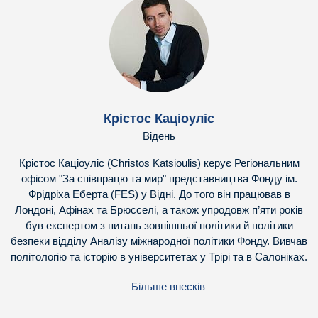
Крістос Каціоуліс
Відень
Крістос Каціоуліс (Christos Katsioulis) керує Регіональним
офісом "За співпрацю та мир" представництва Фонду ім.
Фрідріха Еберта (FES) у Відні. До того він працював в
Лондоні, Афінах та Брюсселі, а також упродовж п’яти років
був експертом з питань зовнішньої політики й політики
безпеки відділу Аналізу міжнародної політики Фонду. Вивчав
політологію та історію в університетах у Трірі та в Салоніках.
Більше внесків