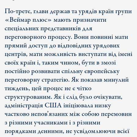
По-третє, глави держав та урядів країн групи
«Веймар плюс» мають призначити
спеціальних представників для
переговорного процесу. Вони повинні мати
прямий доступ до відповідних урядових
центрів, мати можливість виступати від імені
своїх країн і, таким чином, бути в змозі
постійно розвивати спільну європейську
переговорну стратегію. Як показав минулий
тиждень, цей процес не є чітко
структурованим. Як і слід було очікувати,
адміністрація США ініціювала низку
частково непов’язаних між собою перемовин
з різними учасниками і з різними
порядками денними, не усвідомлюючи всієї