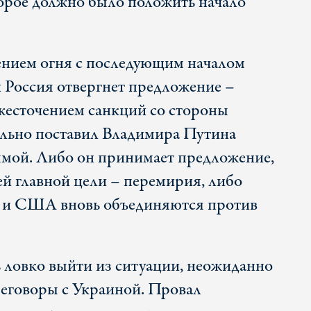
орое должно было положить начало
нием огня с последующим началом
и Россия отвергнет предложение –
есточением санкций со стороны
ьно поставил Владимира Путина
ммой. Либо он принимает предложение,
ей главной цели – перемирия, либо
па и США вновь объединяются против
 ловко выйти из ситуации, неожиданно
еговоры с Украиной. Провал