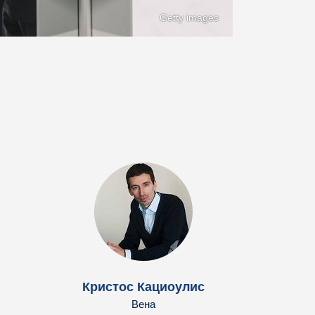
Getty images
Кристос Кациоулис
Вена