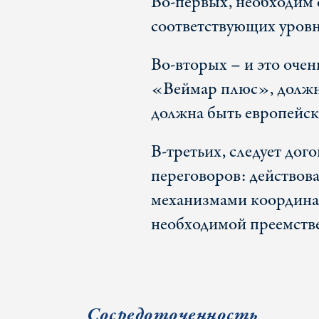
Во-первых, необходим 
соответствующих уровн
Во-вторых – и это очен
«Веймар плюс», должны
должна быть европейск
В-третьих, следует дог
переговоров: действова
механизмами координа
необходимой преемстве
Сосредоточенность