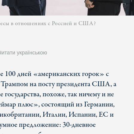
ресы в отношениях с Россией и США?
Читати українською
е 100 дней «американских горок» с
Трампом на посту президента США, а
 государства, похоже, так ничему и не
еймар плюс», состоящий из Германии,
икобритании, Италии, Испании, ЕС и
умное предложение: 30-дневное