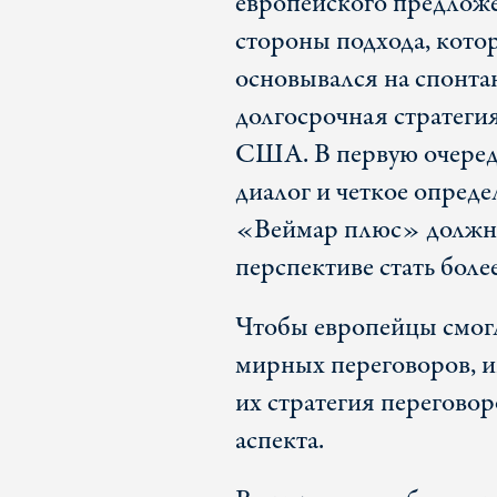
европейского предложе
стороны подхода, котор
основывался на спонта
долгосрочная стратегия
США. В первую очередь
диалог и четкое опред
«Веймар плюс» должна 
перспективе стать боле
Чтобы европейцы смогл
мирных переговоров, 
их стратегия перегово
аспекта.