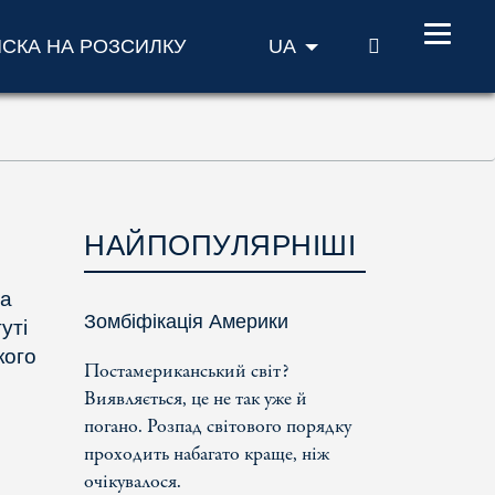
ПОШУК
ИСКА НА РОЗСИЛКУ
UA
НАЙПОПУЛЯРНІШІ
та
Зомбіфікація Америки
уті
кого
Постамериканський світ?
Виявляється, це не так уже й
погано. Розпад світового порядку
проходить набагато краще, ніж
очікувалося.