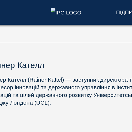
ПІДП
нер Кателл
ер Кателл (Rainer Kattel) — заступник директора 
есор інновацій та державного управління в Інстит
вацій та цілей державного розвитку Університетсь
джу Лондона (UCL).