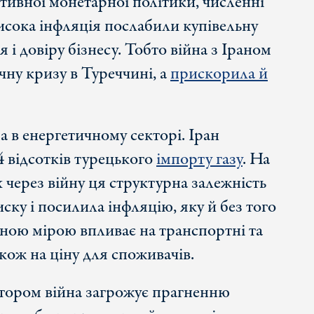
тивної монетарної політики, численні
висока інфляція послабили купівельну
і довіру бізнесу. Тобто війна з Іраном
ну кризу в Туреччині, а
прискорила й
 в енергетичному секторі. Іран
4 відсотків турецького
імпорту газу
. На
х через війну ця структурна залежність
ску і посилила інфляцію, яку й без того
ною мірою впливає на транспортні та
кож на ціну для споживачів.
тором війна загрожує прагненню