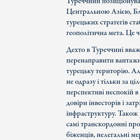
Туреччини позиціонува
Центральною Азією, Б
турецьких стратегів ста
геополітична мета. Це ч
Дехто в Туреччині вваж
перенаправити вантажні
турецьку територію. Ал
не одразу і тільки за ц
перспективі неспокій в 
довіри інвесторів і зат
інфраструктуру. Також
самі транскордонні про
біженців, нелегальні м