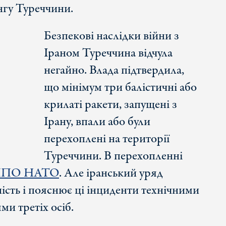
нгу Туреччини.
Безпекові наслідки війни з
Іраном Туреччина відчула
негайно. Влада підтвердила,
що мінімум три балістичні або
крилаті ракети, запущені з
Ірану, впали або були
перехоплені на території
Туреччини. В перехопленні
 ППО НАТО
. Але іранський уряд
сть і пояснює ці інциденти технічними
ми третіх осіб.