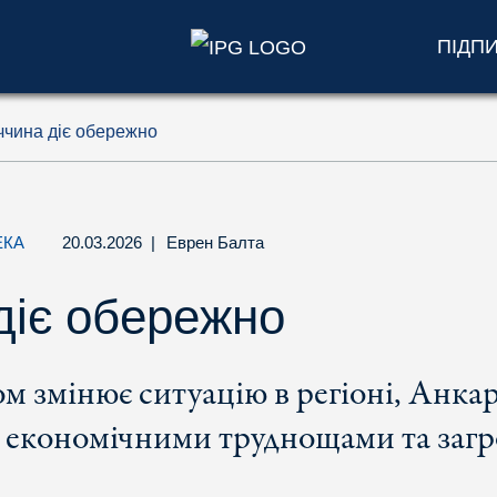
ПІДП
ччина діє обережно
ЕКА
20.03.2026
|
Еврен Балта
діє обережно
ом змінює ситуацію в регіоні, Анка
 економічними труднощами та загр