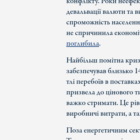
конфлікту. Роки неефек
девальвації валюти та 
спроможність населення 
не спричинила економіч
поглибила
.
Найбільш помітна криза
забезпечував близько 1
тлі перебоїв в поставка
призвела до цінового ти
важко стримати. Це рів
виробничі витрати, а та
Поза енергетичним сек