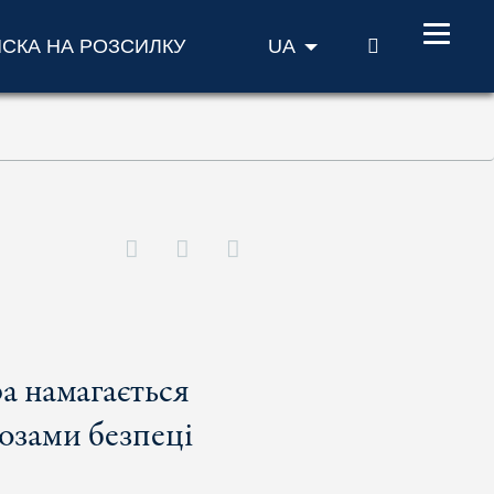
ПОШУК
ИСКА НА РОЗСИЛКУ
UA
ра намагається
озами безпеці