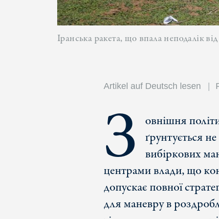
Іранська ракета, що впала неподалік ві
Artikel auf Deutsch lesen
З
овнішня політи
ґрунтується не
вибіркових ман
центрами влади, що ко
допускає повної стратег
для маневру в роздробл