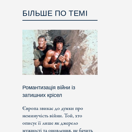
БІЛЬШЕ ПО ТЕМІ
Романтизація війни із
затишних крісел
Європа звикає до думки про
неминучість війни. Той, хто
описує її лише як джерело
мужності та оновлення, не бачить