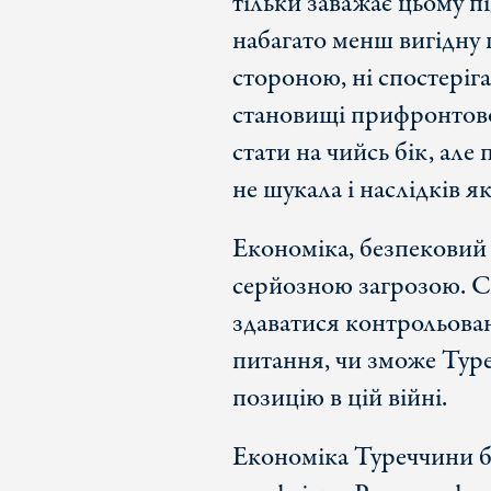
тільки заважає цьому пі
набагато менш вигідну 
стороною, ні спостеріг
становищі прифронтово
стати на чийсь бік, але
не шукала і наслідків я
Економіка, безпековий с
серйозною загрозою. С
здаватися контрольова
питання, чи зможе Тур
позицію в цій війні.
Економіка Туреччини б