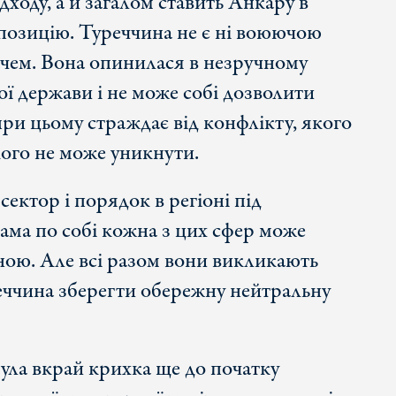
дходу, а й загалом ставить Анкару в
позицію. Туреччина не є ні воюючою
ачем. Вона опинилася в незручному
ї держави і не може собі дозволити
 при цьому страждає від конфлікту, якого
кого не може уникнути.
ектор і порядок в регіоні під
ама по собі кожна з цих сфер може
ною. Але всі разом вони викликають
еччина зберегти обережну нейтральну
ула вкрай крихка ще до початку