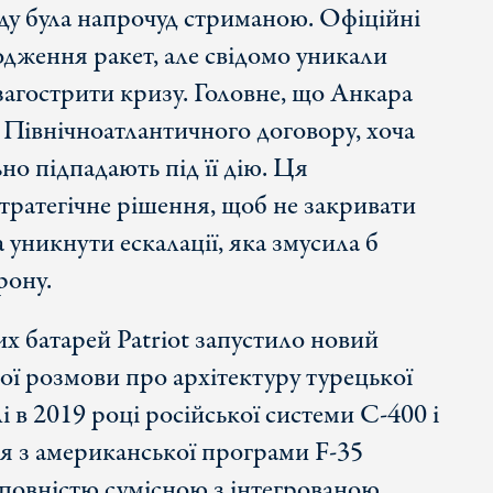
ду була напрочуд стриманою. Офіційні
дження ракет, але свідомо уникали
агострити кризу. Головне, що Анкара
ю Північноатлантичного договору, хоча
но підпадають під її дію. Ця
стратегічне рішення, щоб не закривати
 уникнути ескалації, яка змусила б
рону.
х батарей Patriot запустило новий
ої розмови про архітектуру турецької
 в 2019 році російської системи С-400 і
 з американської програми F-35
 повністю сумісною з інтегрованою