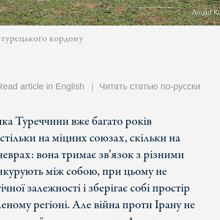
Amjad Ku
д турецького кордону
Read article in English
Читать статью по-русски
ка Туреччини вже багато років
 стільки на міцних союзах, скільки на
еврах: вона тримає зв’язок з різними
нкурують між собою, при цьому не
ічної залежності і зберігає собі простір
еному регіоні. Але війна проти Ірану не