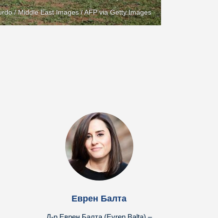
rdo / Middle East Images / AFP via Getty Images
Еврен Балта
Д-р Еврен Балта (Evren Balta) –