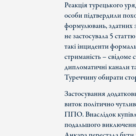
Реакція турецького уря
особи підтвердили похо
формулювань, здатних з
не застосувала 5 статт
такі інциденти формаль
стриманість – свідоме 
дипломатичні канали та
Туреччину обирати сто
Застосування додаткови
виток політично чутлив
ППО. Внаслідок купівлі
подальшого виключення
Анкара перестала бути