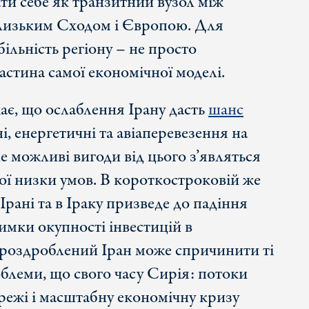
ти себе як транзитний вузол між
лизьким Сходом і Європою. Для
більність регіону – не просто
астина самої економічної моделі.
ає, що ослаблення Ірану дасть
шанс
, енергетичні та авіаперевезення на
е можливі вигоди від цього з’являться
ілої низки умов. В короткостроковій же
Ірані та в Іраку призведе до падіння
римки окупності інвестицій в
 роздроблений Іран може спричинити ті
блеми, що свого часу Сирія: потоки
ережі і масштабну економічну кризу