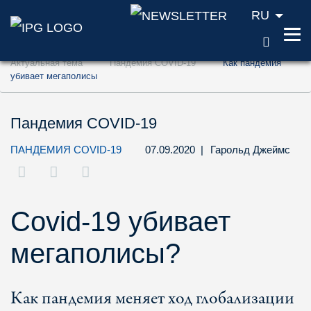
RU
ПОИС
Перейти к содержанию (ключ доступа '1'
Актуальная тема
Пандемия COVID-19
Как пандемия
Перейти к поиску (ключ доступа '2')
убивает мегаполисы
Перейти к навигации (ключ доступа '3')
Пандемия COVID-19
ПАНДЕМИЯ COVID-19
07.09.2020
|
Гарольд Джеймс
Covid-19 убивает
мегаполисы?
Как пандемия меняет ход глобализации