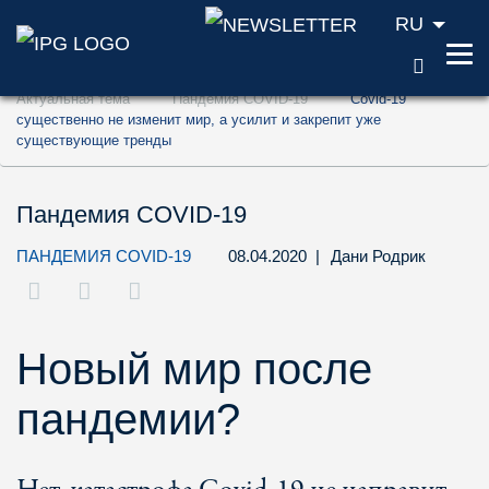
RU
ПОИС
Перейти к содержанию (ключ доступа '1'
Актуальная тема
Пандемия COVID-19
Covid-19
Перейти к поиску (ключ доступа '2')
существенно не изменит мир, а усилит и закрепит уже
существующие тренды
Перейти к навигации (ключ доступа '3')
Пандемия COVID-19
ПАНДЕМИЯ COVID-19
08.04.2020
|
Дани Родрик
Новый мир после
пандемии?