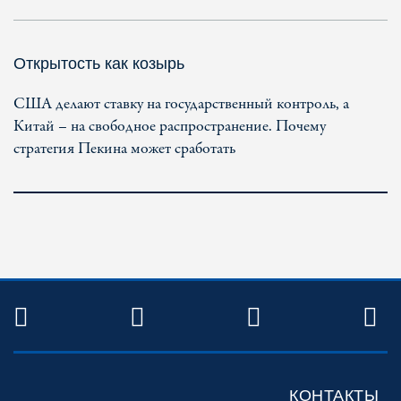
Открытость как козырь
США делают ставку на государственный контроль, а
Китай – на свободное распространение. Почему
стратегия Пекина может сработать
TWITTER
FACEBOOK
YOUTUBE
R
КОНТАКТЫ