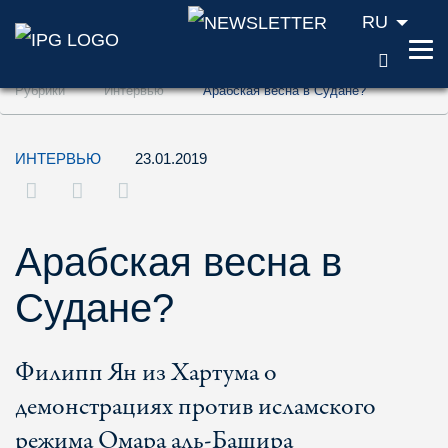
RU
ПОИС
Перейти к содержанию (ключ доступа '1'
Рубрики
Интервью
Арабская весна в Судане?
Перейти к поиску (ключ доступа '2')
Перейти к навигации (ключ доступа '3')
ИНТЕРВЬЮ
23.01.2019
Арабская весна в
Судане?
Филипп Ян из Хартума о
демонстрациях против исламского
режима Омара аль-Башира