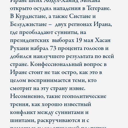
Иране шейх Абдул-Хамид Молана
открыто осудил нападения в Тегеране.
В Курдистане, а также Систане и
Белуджистане – двух регионах Ирана,
где преобладают сунниты, на
президентских выборах 19 мая Хасан
Рухани набрал 73 процента голосов и
добился наилучшего результата по всей
стране. Конфессиональный вопрос в
Иране стоит не так остро, как это в
целом воспринимается теми, кто
смотрит на эту страну извне.
Несомненно, такие геополитические
трения, как хорошо известный
конфликт между суннитами и
шиитами, раскручиваются и с