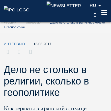
RU
ПОИС
Перейти к содержанию (ключ доступа '1'
Рубрики
Интервью
Дело не столько в религии, сколько
Перейти к поиску (ключ доступа '2')
в геополитике
Перейти к навигации (ключ доступа '3')
ИНТЕРВЬЮ
16.06.2017
Дело не столько в
религии, сколько в
геополитике
Как теракты в иранской столице