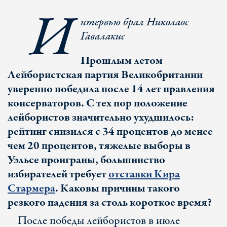
И
нтервью брал Николаос
Гавалакис
Прошлым летом
Лейбористская партия Великобритании
уверенно победила после 14 лет правления
консерваторов. С тех пор положение
лейбористов значительно ухудшилось:
рейтинг снизился с 34 процентов до менее
чем 20 процентов, тяжелые выборы в
Уэльсе проиграны, большинство
избирателей требует
отставки Кира
Стармера
. Каковы причины такого
резкого падения за столь короткое время?
После победы лейбористов в июле