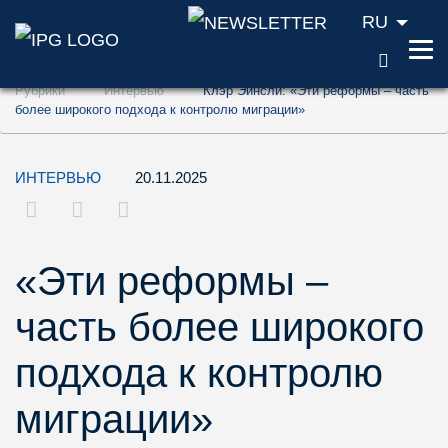
RU
ПОИС
Перейти к содержанию (ключ доступа '1'
Рубрики
Интервью
Клэр Эйнсли: «Эти реформы – часть
Перейти к поиску (ключ доступа '2')
более широкого подхода к контролю миграции»
Перейти к навигации (ключ доступа '3')
ИНТЕРВЬЮ
20.11.2025
«Эти реформы –
часть более широкого
подхода к контролю
миграции»