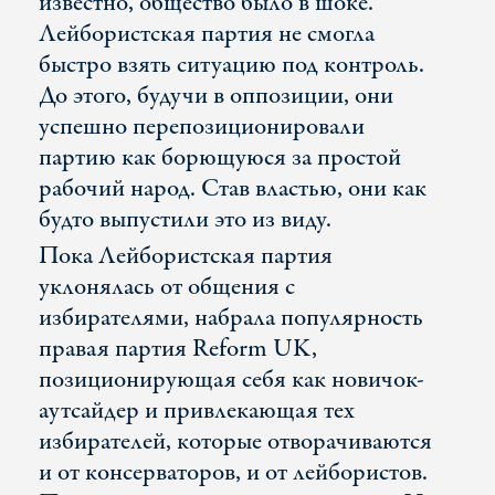
известно, общество было в шоке.
Лейбористская партия не смогла
быстро взять ситуацию под контроль.
До этого, будучи в оппозиции, они
успешно перепозиционировали
партию как борющуюся за простой
рабочий народ. Став властью, они как
будто выпустили это из виду.
Пока Лейбористская партия
уклонялась от общения с
избирателями, набрала популярность
правая партия Reform UK,
позиционирующая себя как новичок-
аутсайдер и привлекающая тех
избирателей, которые отворачиваются
и от консерваторов, и от лейбористов.