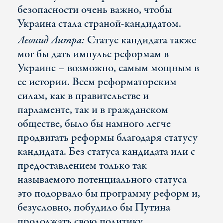
безопасности очень важно, чтобы
Украина стала страной-кандидатом.
Леонид Литра:
Статус кандидата также
мог бы дать импульс реформам в
Украине – возможно, самым мощным в
ее истории. Всем реформаторским
силам, как в правительстве и
парламенте, так и в гражданском
обществе, было бы намного легче
продвигать реформы благодаря статусу
кандидата. Без статуса кандидата или с
предоставлением только так
называемого потенциального статуса
это подорвало бы программу реформ и,
безусловно, побудило бы Путина
продолжать свою политику.