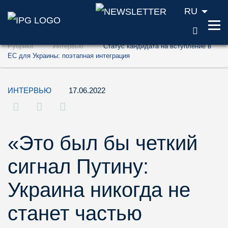
RU
ПОИС
Перейти к содержанию (ключ доступа '1'
Рубрики
Интервью
Статус кандидата на вступление в
Перейти к поиску (ключ доступа '2')
ЕС для Украины: поэтапная интеграция
Перейти к навигации (ключ доступа '3')
ИНТЕРВЬЮ
17.06.2022
«Это был бы четкий
сигнал Путину:
Украина никогда не
станет частью