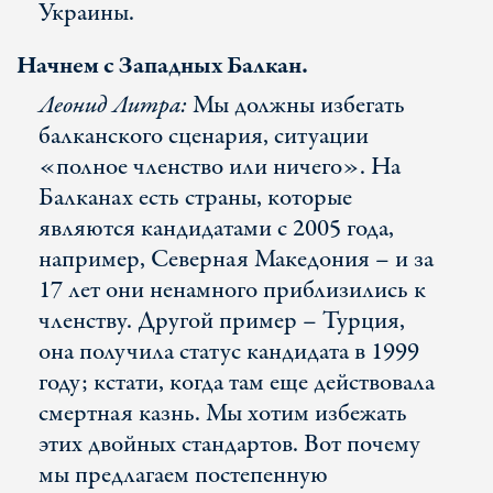
Украины.
Начнем с Западных Балкан.
Леонид Литра:
Мы должны избегать
балканского сценария, ситуации
«полное членство или ничего». На
Балканах есть страны, которые
являются кандидатами с 2005 года,
например, Северная Македония – и за
17 лет они ненамного приблизились к
членству. Другой пример – Турция,
она получила статус кандидата в 1999
году; кстати, когда там еще действовала
смертная казнь. Мы хотим избежать
этих двойных стандартов. Вот почему
мы предлагаем постепенную