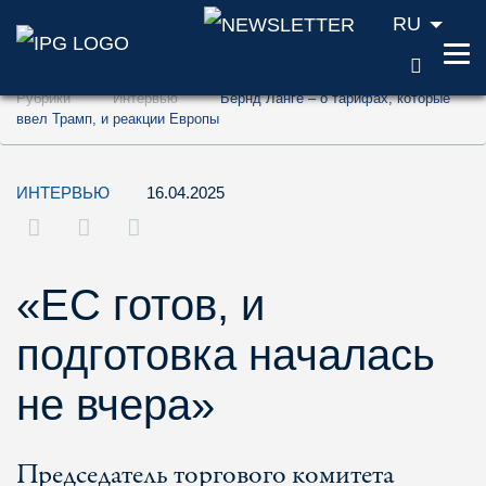
RU
ПОИС
Перейти к содержанию (ключ доступа '1'
Рубрики
Интервью
Бернд Ланге – о тарифах, которые
Перейти к поиску (ключ доступа '2')
ввел Трамп, и реакции Европы
Перейти к навигации (ключ доступа '3')
ИНТЕРВЬЮ
16.04.2025
«ЕС готов, и
подготовка началась
не вчера»
Председатель торгового комитета