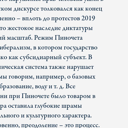
ском дискурсе толковался как конец
енно – вплоть до протестов 2019
что жестокое наследие диктатуры
ий масштаб. Режим Пиночета
иберализм, в котором государство
ко как субсидиарный субъект. В
мическая система также нарушает
 мы говорим, например, о базовых
разование, воду и т. д. Все
ни при Пиночете было товаром в
ура оставила глубокие шрамы
льного и культурного характера.
венно, преодоление – это процесс.