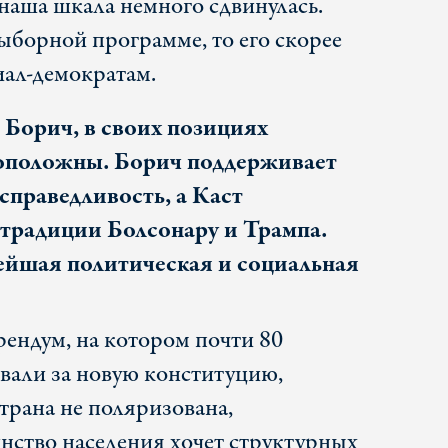
 наша шкала немного сдвинулась.
ыборной программе, то его скорее
иал-демократам.
 Борич, в своих позициях
оположны. Борич поддерживает
справедливость, а Каст
 традиции Болсонару и Трампа.
ейшая политическая и социальная
ндум, на котором почти 80
вали за новую конституцию,
страна не поляризована,
ство населения хочет структурных