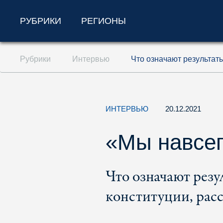
РУБРИКИ
РЕГИОНЫ
Перейти к содержанию (ключ доступа '1'
Рубрики
Интервью
Что означают результат
Перейти к поиску (ключ доступа '2')
Перейти к навигации (ключ доступа '3')
ИНТЕРВЬЮ
20.12.2021
«Мы навсег
Что означают резу
конституции, рас