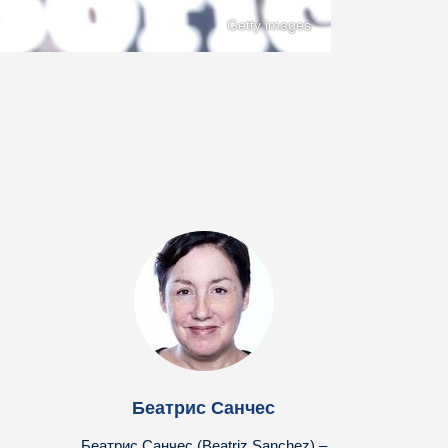
Getty images
Беатрис Санчес
Беатрис Санчес (Beatriz Sanchez) –