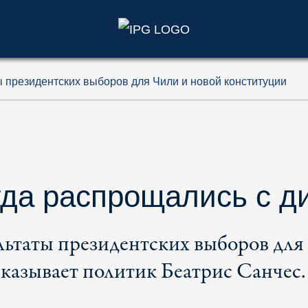
)
ы президентских выборов для Чили и новой конституции
да распрощались с д
льтаты президентских выборов для
сказывает политик Беатрис Санчес.