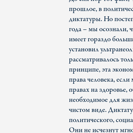
прошлое, в политиче
диктатуры. Но постеп
года – мы осознали, 
имеет гораздо больш
установил ультранеол
рассматривалось толь
принципе, эта эконо
права человека, если
правах на здоровье, об
необходимое для жиз
чистом виде. Диктат
политического, социа
Они не исчезнут мгно