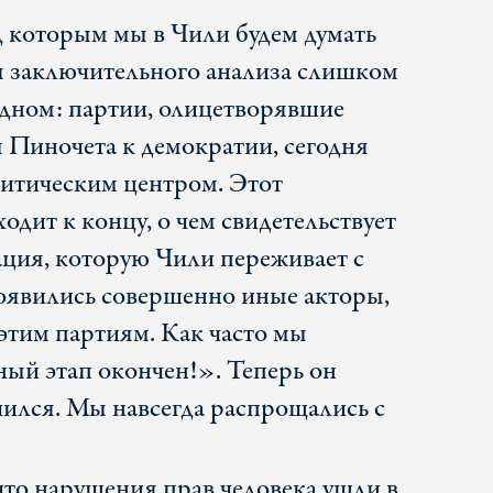
 которым мы в Чили будем думать
я заключительного анализа слишком
 одном: партии, олицетворявшие
ы Пиночета к демократии, сегодня
литическим центром. Этот
одит к концу, о чем свидетельствует
ция, которую Чили переживает с
появились совершенно иные акторы,
этим партиям. Как часто мы
ый этап окончен!». Теперь он
чился. Мы навсегда распрощались с
 что нарушения прав человека ушли в